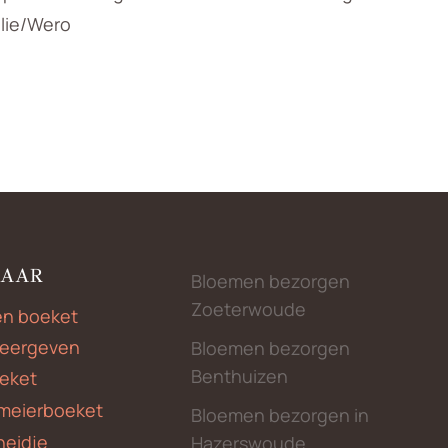
llie/Wero
NAAR
Bloemen bezorgen
Zoeterwoude
en boeket
weergeven
Bloemen bezorgen
Benthuizen
eket
meierboeket
Bloemen bezorgen in
heidje
Hazerswoude