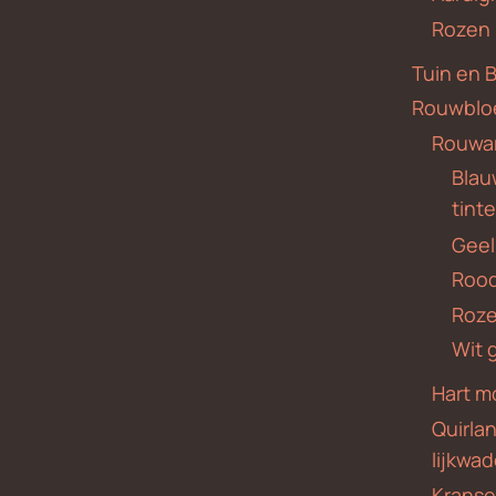
Rozen
Tuin en 
Rouwblo
Rouwa
Blauw
tint
Geel
Roo
Roze
Wit 
Hart m
Quirla
lijkwa
Krans