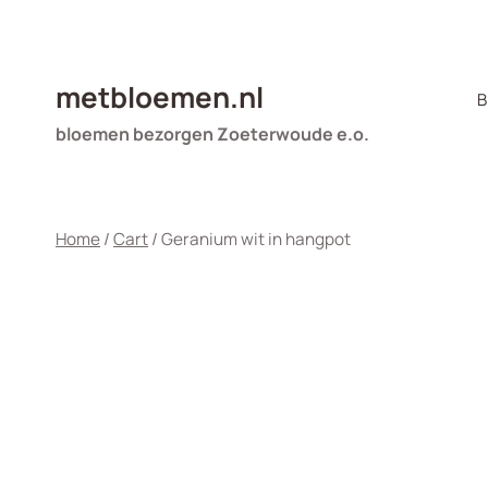
Doorgaan
naar
inhoud
metbloemen.nl
B
bloemen bezorgen Zoeterwoude e.o.
Home
/
Cart
/
Geranium wit in hangpot