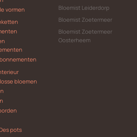
Bloemist Leiderdorp
le vormen
Bloemist Zoetermeer
ketten
menten
Bloemist Zoetermeer
Oosterheem
en
ementen
 abonnementen
nterieur
 losse bloemen
en
en
borden
Des pots