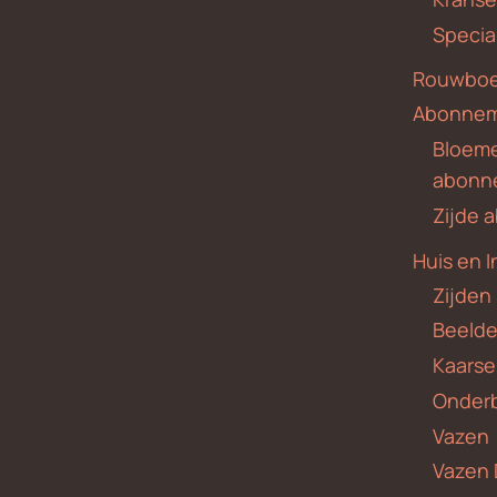
Specia
Rouwboe
Abonne
Bloem
abonn
Zijde
Huis en I
Zijden
Beeld
Kaars
Onder
Vazen
Vazen 