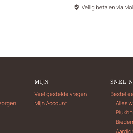
Veilig betalen via Mo
MIJN
SNEL 
Veel gestelde vragen
Bestel e
zorgen
Mijn Account
Alles 
Plukbo
Bieder
Aardig