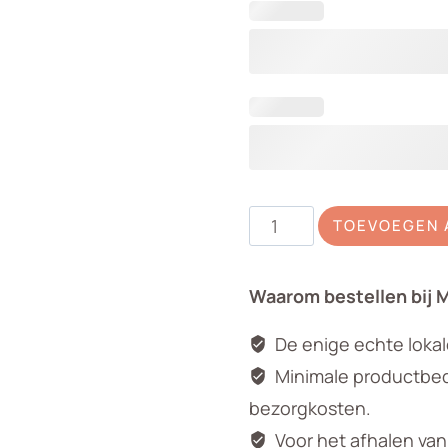
Geranium
TOEVOEGEN 
wit
in
Waarom bestellen bij 
hangpot
aantal
De enige echte loka
Minimale productbedr
bezorgkosten.
Voor het afhalen va