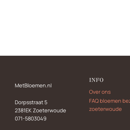
INFO
MetBloemen.nl
Over ons
FAQ bloemen be
Dorpsstraat 5
zoeterwoude
2381EK Zoeterwoude
071-5803049