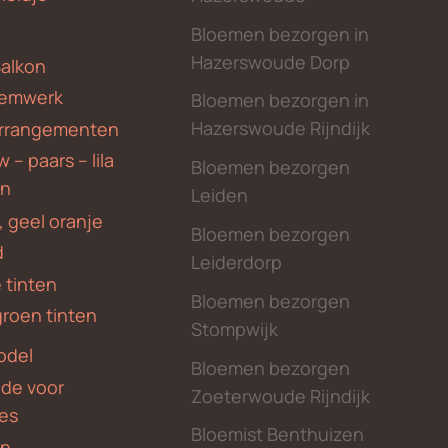
Bloemen bezorgen in
Hazerswoude Dorp
Balkon
emwerk
Bloemen bezorgen in
Hazerswoude Rijndijk
rrangementen
 – paars – lila
Bloemen bezorgen
en
Leiden
, geel oranje
Bloemen bezorgen
d
Leiderdorp
 tinten
Bloemen bezorgen
groen tinten
Stompwijk
odel
Bloemen bezorgen
nde voor
Zoeterwoude Rijndijk
des
Bloemist Benthuizen
en