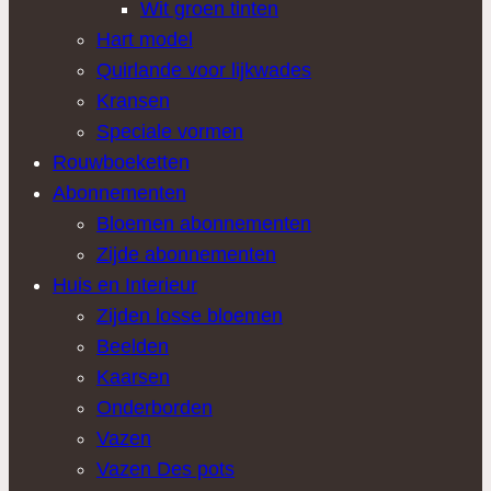
Wit groen tinten
Hart model
Quirlande voor lijkwades
Kransen
Speciale vormen
Rouwboeketten
Abonnementen
Bloemen abonnementen
Zijde abonnementen
Huis en Interieur
Zijden losse bloemen
Beelden
Kaarsen
Onderborden
Vazen
Vazen Des pots