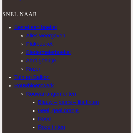
SNEL NAAR
Bestel een boeket
Alles weergeven
Plukboeket
Biedermeierboeket
Aardigheidje
Rozen
Tuin en Balkon
Rouwbloemwerk
Rouwarrangementen
Blauw – paars – lila tinten
Geel, geel oranje
Rood
Roze tinten