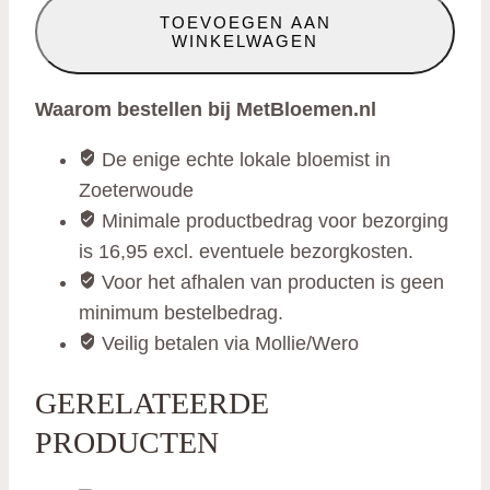
TOEVOEGEN AAN
op
WINKELWAGEN
voet
roze/lila
Waarom bestellen bij MetBloemen.nl
mix
aantal
De enige echte lokale bloemist in
Zoeterwoude
Minimale productbedrag voor bezorging
is 16,95 excl. eventuele bezorgkosten.
Voor het afhalen van producten is geen
minimum bestelbedrag.
Veilig betalen via Mollie/Wero
GERELATEERDE
PRODUCTEN