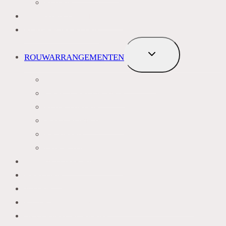
ROZEN
BLOEMENABONNEMENT
ROUWBOEKETTEN
TOGGLE
ROUWARRANGEMENTEN
SUBMENU
BLAUW PAARS LILA TINTEN
GEEL, GEEL ORANJE
ROZE TINTEN
WIT GROEN TINTEN
KRANSEN
LIJKWADES
ZIJDEN LOSSE BLOEMEN
BEELDEN
VAZEN
FAQ BLOEMEN BEZORGEN ZOETERWOUDE
ACCOUNTGEGEVENS