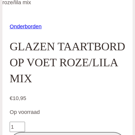
roze/lila mix
Onderborden
GLAZEN TAARTBORD
OP VOET ROZE/LILA
MIX
€
10,95
Op voorraad
Glazen
taartbord