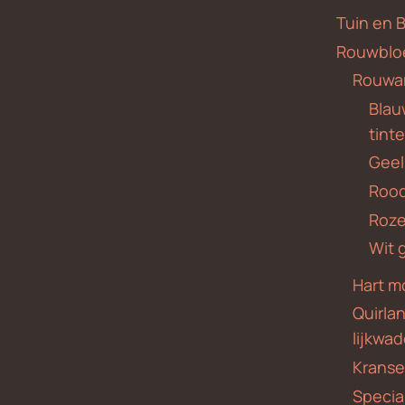
Tuin en 
Rouwblo
Rouwa
Blauw
tint
Geel
Roo
Roze
Wit 
Hart m
Quirla
lijkwa
Krans
Specia