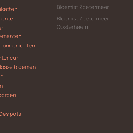
Bloemist Zoetermeer
ketten
menten
Bloemist Zoetermeer
Oosterheem
en
ementen
 abonnementen
nterieur
 losse bloemen
en
en
borden
Des pots