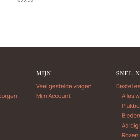
MIJN
SNEL 
Veel gestelde vragen
Bestel e
zorgen
Mijn Account
Alles 
Plukbo
Bieder
Aardig
Rozen