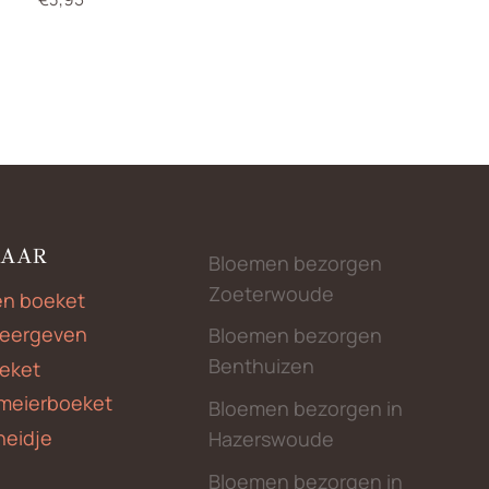
NAAR
Bloemen bezorgen
Zoeterwoude
en boeket
weergeven
Bloemen bezorgen
Benthuizen
eket
meierboeket
Bloemen bezorgen in
heidje
Hazerswoude
Bloemen bezorgen in