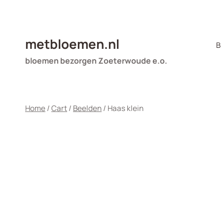
Doorgaan
naar
inhoud
metbloemen.nl
B
bloemen bezorgen Zoeterwoude e.o.
Home
/
Cart
/
Beelden
/
Haas klein