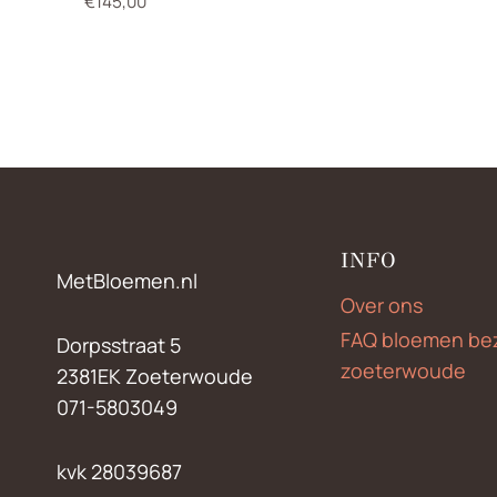
€
145,00
INFO
MetBloemen.nl
Over ons
FAQ bloemen be
Dorpsstraat 5
zoeterwoude
2381EK Zoeterwoude
071-5803049
kvk 28039687