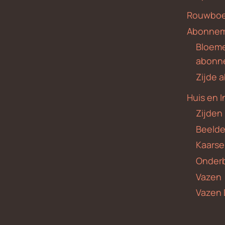
Rouwboe
Abonne
Bloem
abonn
Zijde
Huis en I
Zijden
Beeld
Kaars
Onder
Vazen
Vazen 