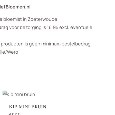
MetBloemen.nl
le bloemist in Zoeterwoude
ag voor bezorging is 16,95 excl. eventuele
n producten is geen minimum bestelbedrag.
llie/Wero
KIP MINI BRUIN
€
3,95