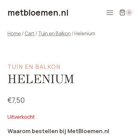
Doorgaan
metbloemen.nl
naar
0
inhoud
Home
/
Cart
/
Tuin en Balkon
/
Helenium
TUIN EN BALKON
HELENIUM
€
7,50
Uitverkocht
Waarom bestellen bij MetBloemen.nl