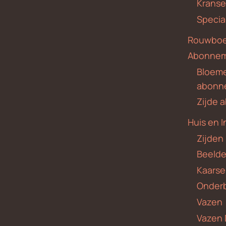
Krans
Specia
Rouwboe
Abonne
Bloem
abonn
Zijde
Huis en I
Zijden
Beeld
Kaars
Onder
Vazen
Vazen 