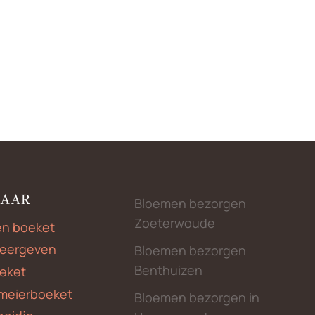
NAAR
Bloemen bezorgen
Zoeterwoude
en boeket
weergeven
Bloemen bezorgen
Benthuizen
eket
meierboeket
Bloemen bezorgen in