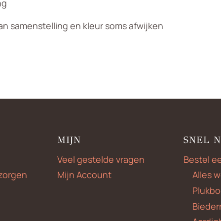
ng
an samenstelling en kleur soms afwijken
MIJN
SNEL 
Veel gestelde vragen
Bestel e
zorgen
Mijn Account
Alles 
Plukbo
Bieder