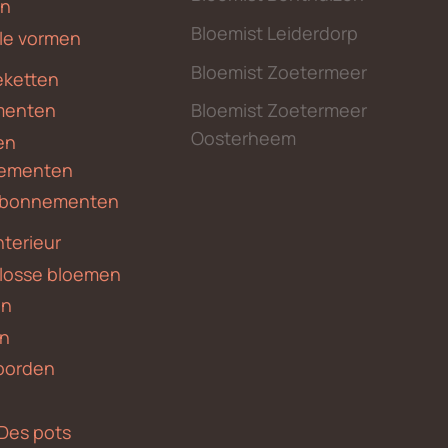
en
Bloemist Leiderdorp
le vormen
Bloemist Zoetermeer
ketten
menten
Bloemist Zoetermeer
Oosterheem
en
ementen
 abonnementen
nterieur
 losse bloemen
en
en
borden
Des pots