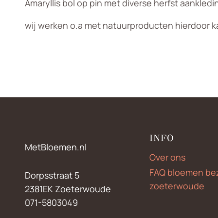
Amaryllis bol op pin met diverse herfst aankledi
wij werken o.a met natuurproducten hierdoor k
INFO
MetBloemen.nl
Over ons
FAQ bloemen be
Dorpsstraat 5
zoeterwoude
2381EK Zoeterwoude
071-5803049