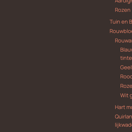
Aardig
Rozen
Tuin en 
Rouwblo
Rouwa
Blauw
tint
Geel
Roo
Roze
Wit 
Hart m
Quirla
lijkwa