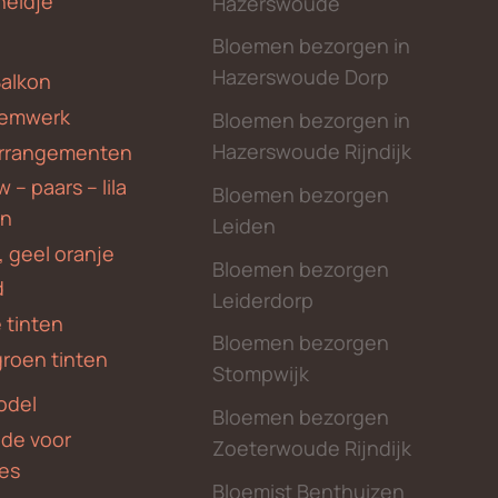
heidje
Hazerswoude
Bloemen bezorgen in
Hazerswoude Dorp
Balkon
emwerk
Bloemen bezorgen in
Hazerswoude Rijndijk
rrangementen
 – paars – lila
Bloemen bezorgen
en
Leiden
, geel oranje
Bloemen bezorgen
d
Leiderdorp
 tinten
Bloemen bezorgen
groen tinten
Stompwijk
odel
Bloemen bezorgen
nde voor
Zoeterwoude Rijndijk
des
Bloemist Benthuizen