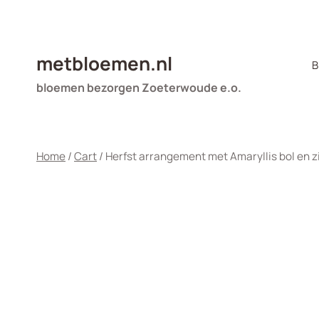
Doorgaan
naar
inhoud
metbloemen.nl
B
bloemen bezorgen Zoeterwoude e.o.
Home
/
Cart
/
Herfst arrangement met Amaryllis bol en z