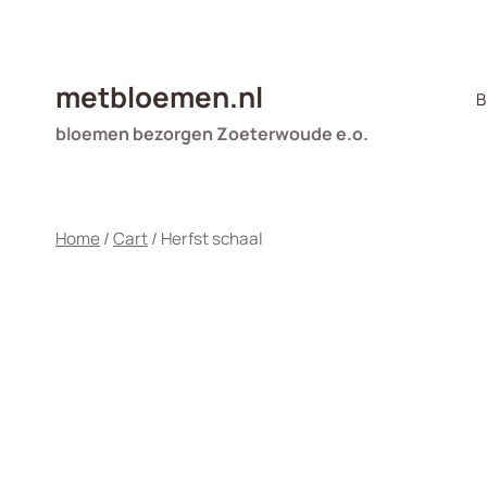
Doorgaan
naar
inhoud
metbloemen.nl
B
bloemen bezorgen Zoeterwoude e.o.
Home
/
Cart
/
Herfst schaal