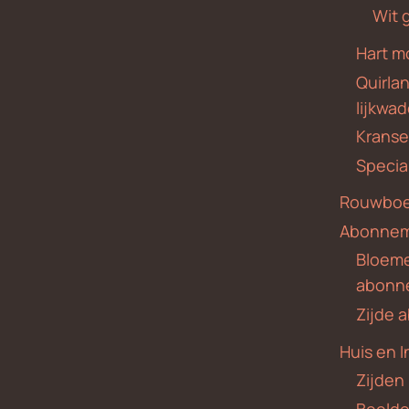
Wit 
Hart m
Quirla
lijkwa
Krans
Specia
Rouwboe
Abonne
Bloem
abonn
Zijde
Huis en I
Zijden
Beeld