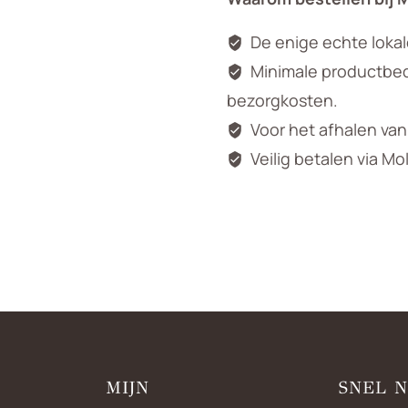
De enige echte loka
Minimale productbedr
bezorgkosten.
Voor het afhalen va
Veilig betalen via Mo
MIJN
SNEL 