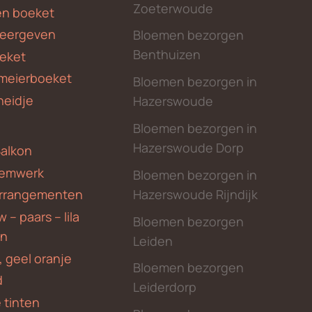
Zoeterwoude
en boeket
weergeven
Bloemen bezorgen
Benthuizen
eket
meierboeket
Bloemen bezorgen in
heidje
Hazerswoude
Bloemen bezorgen in
Hazerswoude Dorp
Balkon
emwerk
Bloemen bezorgen in
Hazerswoude Rijndijk
rrangementen
 – paars – lila
Bloemen bezorgen
en
Leiden
, geel oranje
Bloemen bezorgen
d
Leiderdorp
 tinten