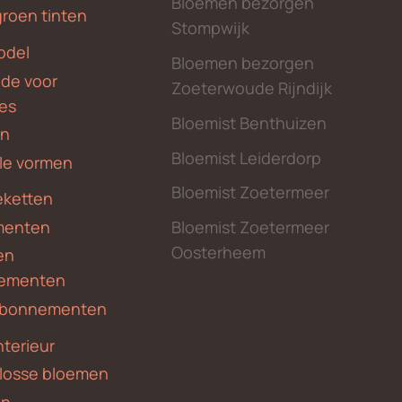
Bloemen bezorgen
groen tinten
Stompwijk
odel
Bloemen bezorgen
nde voor
Zoeterwoude Rijndijk
des
Bloemist Benthuizen
en
Bloemist Leiderdorp
le vormen
Bloemist Zoetermeer
ketten
menten
Bloemist Zoetermeer
Oosterheem
en
ementen
 abonnementen
nterieur
 losse bloemen
en