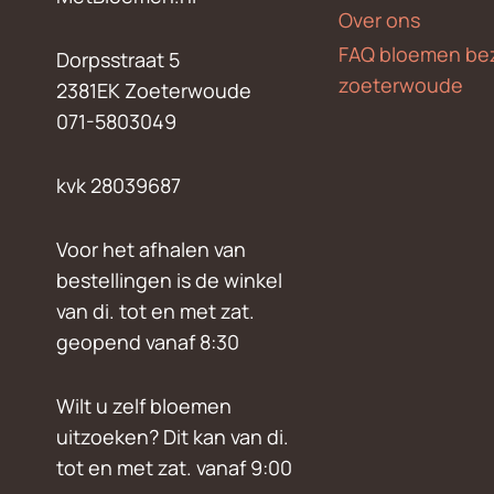
Over ons
FAQ bloemen be
Dorpsstraat 5
zoeterwoude
2381EK Zoeterwoude
071-5803049
kvk 28039687
Voor het afhalen van
bestellingen is de winkel
van di. tot en met zat.
geopend vanaf 8:30
Wilt u zelf bloemen
uitzoeken? Dit kan van di.
tot en met zat. vanaf 9:00