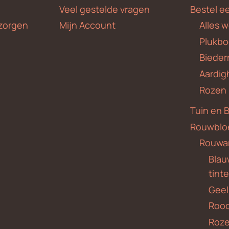
Veel gestelde vragen
Bestel e
zorgen
Mijn Account
Alles 
Plukbo
Bieder
Aardig
Rozen
Tuin en 
Rouwblo
Rouwa
Blauw
tint
Geel
Roo
Roze