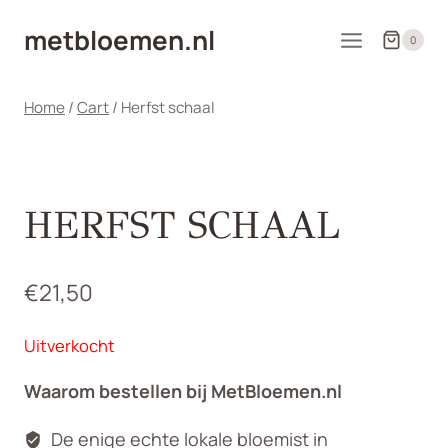
Doorgaan
metbloemen.nl
naar
0
inhoud
Home
/
Cart
/
Herfst schaal
HERFST SCHAAL
€
21,50
Uitverkocht
Waarom bestellen bij MetBloemen.nl
De enige echte lokale bloemist in