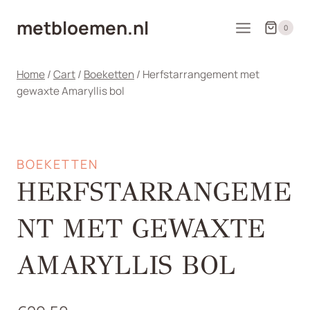
Doorgaan
metbloemen.nl
naar
0
inhoud
Home
/
Cart
/
Boeketten
/
Herfstarrangement met
gewaxte Amaryllis bol
BOEKETTEN
HERFSTARRANGEME
NT MET GEWAXTE
AMARYLLIS BOL