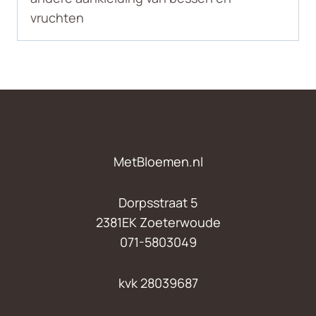
vruchten
MetBloemen.nl
Dorpsstraat 5
2381EK Zoeterwoude
071-5803049
kvk 28039687