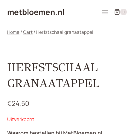
Doorgaan
metbloemen.nl
naar
0
inhoud
Home
/
Cart
/
Herfstschaal granaatappel
HERFSTSCHAAL
GRANAATAPPEL
€
24,50
Uitverkocht
Waarom bestellen bij MetBloemen.nl