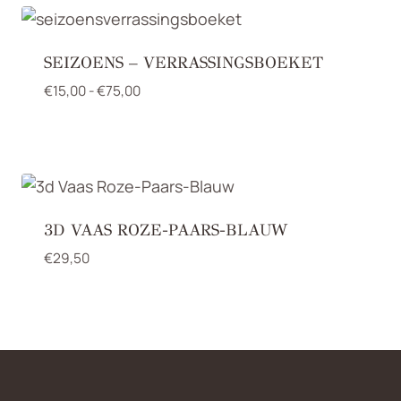
SEIZOENS – VERRASSINGSBOEKET
Prijsklasse:
€
15,00
-
€
75,00
€15,00
tot
€75,00
3D VAAS ROZE-PAARS-BLAUW
€
29,50