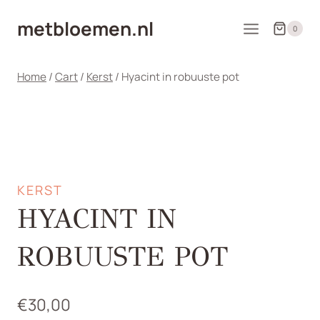
Doorgaan
metbloemen.nl
naar
0
inhoud
Home
/
Cart
/
Kerst
/
Hyacint in robuuste pot
KERST
HYACINT IN
ROBUUSTE POT
€
30,00