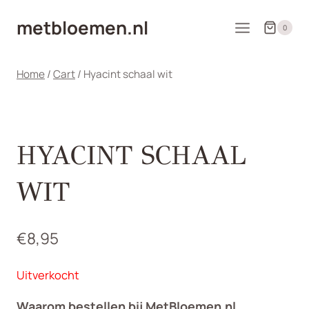
Doorgaan
metbloemen.nl
naar
0
inhoud
Home
/
Cart
/
Hyacint schaal wit
HYACINT SCHAAL
WIT
€
8,95
Uitverkocht
Waarom bestellen bij MetBloemen.nl