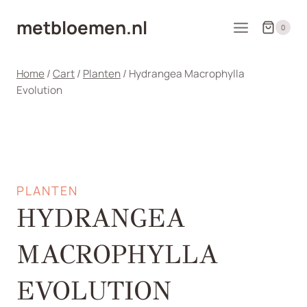
Doorgaan
metbloemen.nl
naar
0
inhoud
Home
/
Cart
/
Planten
/
Hydrangea Macrophylla
Evolution
PLANTEN
HYDRANGEA
MACROPHYLLA
EVOLUTION