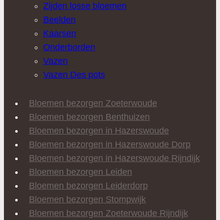
Zijden losse bloemen
Beelden
Kaarsen
Onderborden
Vazen
Vazen Des pots
Bloemen bezorgen Zoeterwoude
Bloemen bezorgen Benthuizen
Bloemen bezorgen in Hazerswoude
Bloemen bezorgen in Hazerswoude Dorp
Bloemen bezorgen in Hazerswoude Rijndijk
Bloemen bezorgen Leiden
Bloemen bezorgen Leiderdorp
Bloemen bezorgen Stompwijk
Bloemen bezorgen Zoeterwoude Rijndijk