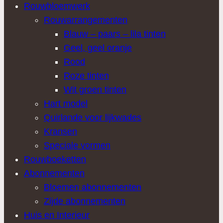
Rouwbloemwerk
Rouwarrangementen
Blauw – paars – lila tinten
Geel, geel oranje
Rood
Roze tinten
Wit groen tinten
Hart model
Quirlande voor lijkwades
Kransen
Speciale vormen
Rouwboeketten
Abonnementen
Bloemen abonnementen
Zijde abonnementen
Huis en Interieur