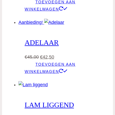
TOEVOEGEN AAN
WINKELWAGEN
Aanbieding!
ADELAAR
Oorspronkelijke
Huidige
€
45,00
€
42,50
prijs
prijs
TOEVOEGEN AAN
was:
is:
WINKELWAGEN
€45,00.
€42,50.
LAM LIGGEND