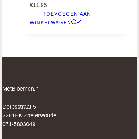
€
11,95
TOEVOEGEN AAN
WINKELWAGEN
MetBloemen.nl
Dorpsstraat 5
2381EK Zoeterwoude
071-5803049