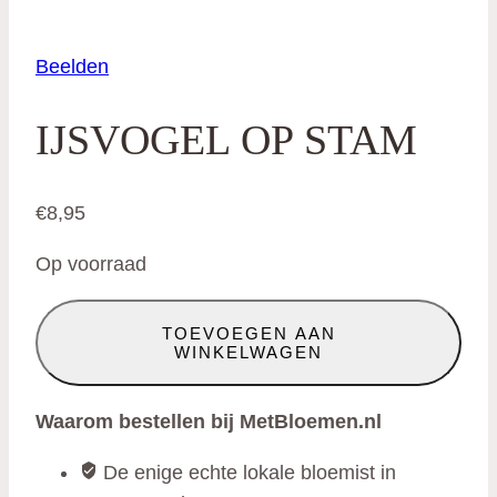
Beelden
IJSVOGEL OP STAM
€
8,95
Op voorraad
Ijsvogel
TOEVOEGEN AAN
op
WINKELWAGEN
stam
aantal
Waarom bestellen bij MetBloemen.nl
De enige echte lokale bloemist in