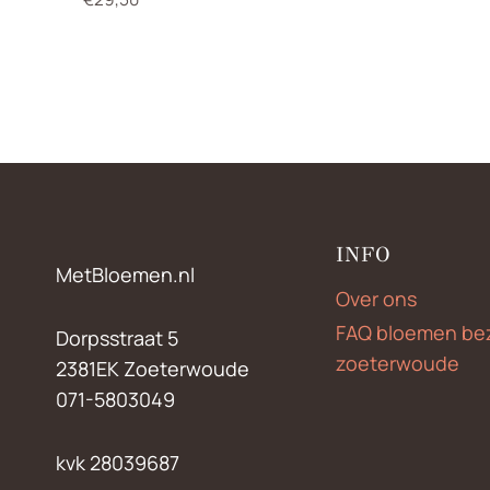
INFO
MetBloemen.nl
Over ons
FAQ bloemen be
Dorpsstraat 5
zoeterwoude
2381EK Zoeterwoude
071-5803049
kvk 28039687