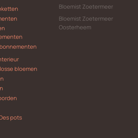
Bloemist Zoetermeer
ketten
menten
Bloemist Zoetermeer
Oosterheem
en
ementen
 abonnementen
nterieur
 losse bloemen
en
en
borden
Des pots