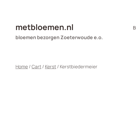
Doorgaan
naar
inhoud
metbloemen.nl
B
bloemen bezorgen Zoeterwoude e.o.
Home
/
Cart
/
Kerst
/
Kerstbiedermeier