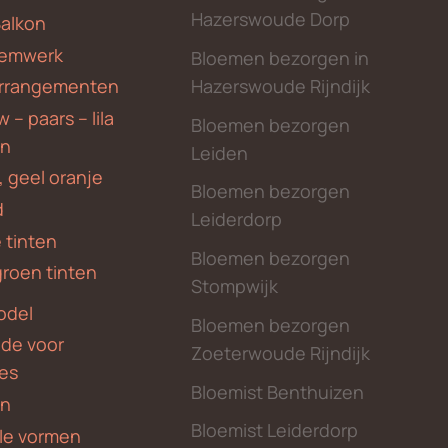
Hazerswoude Dorp
Balkon
emwerk
Bloemen bezorgen in
Hazerswoude Rijndijk
rrangementen
 – paars – lila
Bloemen bezorgen
en
Leiden
, geel oranje
Bloemen bezorgen
d
Leiderdorp
 tinten
Bloemen bezorgen
groen tinten
Stompwijk
odel
Bloemen bezorgen
nde voor
Zoeterwoude Rijndijk
des
Bloemist Benthuizen
en
Bloemist Leiderdorp
le vormen