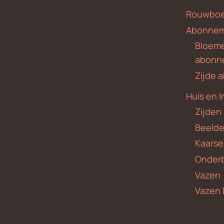
Rouwboe
Abonne
Bloem
abonn
Zijde
Huis en I
Zijden
Beeld
Kaars
Onder
Vazen
Vazen 