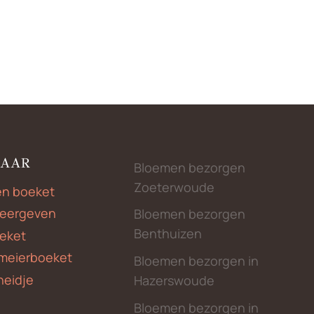
NAAR
Bloemen bezorgen
Zoeterwoude
en boeket
weergeven
Bloemen bezorgen
Benthuizen
eket
meierboeket
Bloemen bezorgen in
heidje
Hazerswoude
Bloemen bezorgen in