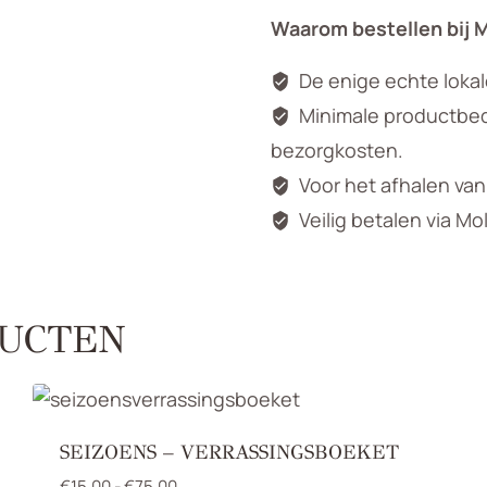
Waarom bestellen bij 
De enige echte loka
Minimale productbedr
bezorgkosten.
Voor het afhalen va
Veilig betalen via Mo
UCTEN
SEIZOENS – VERRASSINGSBOEKET
Prijsklasse:
€
15,00
-
€
75,00