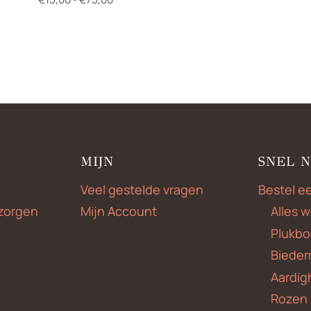
€15,00
tot
€75,00
MIJN
SNEL 
Veel gestelde vragen
Bestel e
zorgen
Mijn Account
Alles 
Plukbo
Bieder
Aardig
Rozen