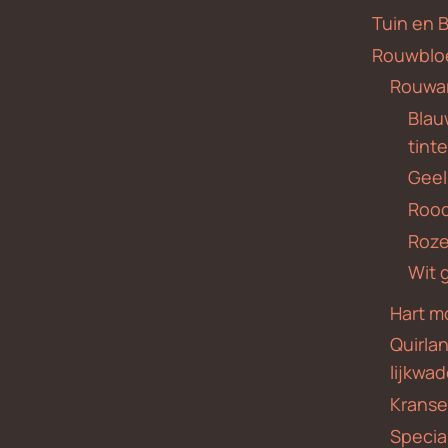
Tuin en 
Rouwblo
Rouwa
Blauw
tint
Geel
Roo
Roze
Wit 
Hart m
Quirla
lijkwa
Krans
Specia