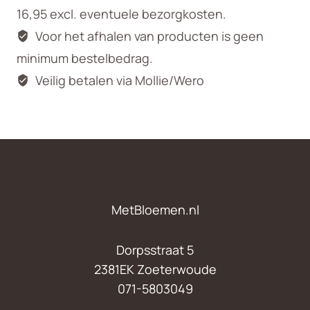
16,95 excl. eventuele bezorgkosten.
Voor het afhalen van producten is geen
minimum bestelbedrag.
Veilig betalen via Mollie/Wero
MetBloemen.nl
Dorpsstraat 5
2381EK Zoeterwoude
071-5803049