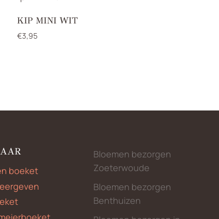
KIP MINI WIT
€
3,95
NAAR
Bloemen bezorgen
Zoeterwoude
en boeket
weergeven
Bloemen bezorgen
Benthuizen
eket
meierboeket