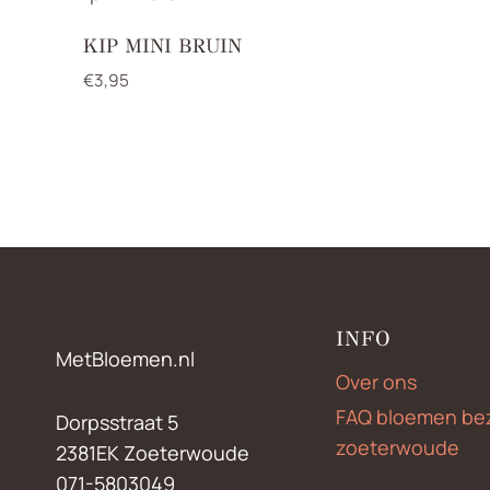
KIP MINI BRUIN
€
3,95
INFO
MetBloemen.nl
Over ons
FAQ bloemen be
Dorpsstraat 5
zoeterwoude
2381EK Zoeterwoude
071-5803049