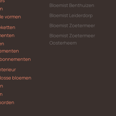
des
Bloemist Benthuizen
en
Bloemist Leiderdorp
le vormen
Bloemist Zoetermeer
ketten
menten
Bloemist Zoetermeer
Oosterheem
en
ementen
 abonnementen
nterieur
 losse bloemen
en
en
borden