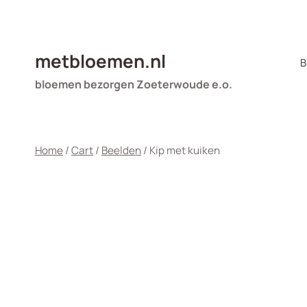
Doorgaan
naar
inhoud
metbloemen.nl
B
bloemen bezorgen Zoeterwoude e.o.
Home
/
Cart
/
Beelden
/
Kip met kuiken