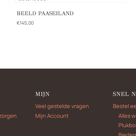
BEELD PAASEILAND
€
145,00
MIJN
SNEL 
Veel gestelde vragen
Bestel e
zorgen
Mijn Account
Alles 
Plukbo
Bieder