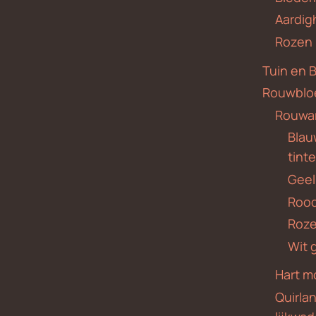
Aardig
Rozen
Tuin en 
Rouwblo
Rouwa
Blauw
tint
Geel
Roo
Roze
Wit 
Hart m
Quirla