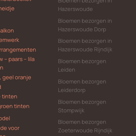
Bloemen bezorgen in
heidje
Hazerswoude
Bloemen bezorgen in
Hazerswoude Dorp
Balkon
emwerk
Bloemen bezorgen in
Hazerswoude Rijndijk
rrangementen
 – paars – lila
Bloemen bezorgen
en
Leiden
, geel oranje
Bloemen bezorgen
d
Leiderdorp
 tinten
Bloemen bezorgen
groen tinten
Stompwijk
odel
Bloemen bezorgen
nde voor
Zoeterwoude Rijndijk