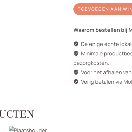
Kip
TOEVOEGEN AAN WI
met
kuiken
Waarom bestellen bij 
aantal
De enige echte loka
Minimale productbedr
bezorgkosten.
Voor het afhalen va
Veilig betalen via Mo
UCTEN