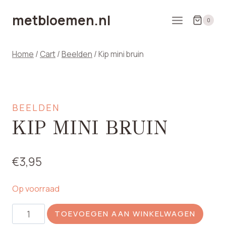
Doorgaan
metbloemen.nl
naar
0
inhoud
Home
/
Cart
/
Beelden
/
Kip mini bruin
BEELDEN
KIP MINI BRUIN
€
3,95
Op voorraad
Kip
TOEVOEGEN AAN WINKELWAGEN
mini