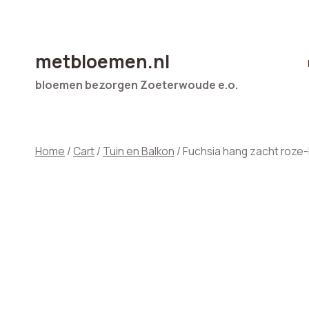
Doorgaan
naar
inhoud
metbloemen.nl
bloemen bezorgen Zoeterwoude e.o.
Home
/
Cart
/
Tuin en Balkon
/
Fuchsia hang zacht roze-l