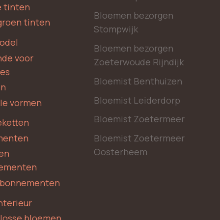
 tinten
Bloemen bezorgen
groen tinten
Stompwijk
odel
Bloemen bezorgen
nde voor
Zoeterwoude Rijndijk
des
Bloemist Benthuizen
en
Bloemist Leiderdorp
le vormen
Bloemist Zoetermeer
ketten
menten
Bloemist Zoetermeer
Oosterheem
en
ementen
 abonnementen
nterieur
 losse bloemen