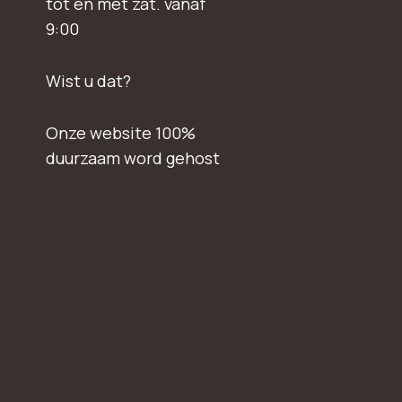
tot en met zat. vanaf
9:00
Wist u dat?
Onze website 100%
duurzaam word gehost