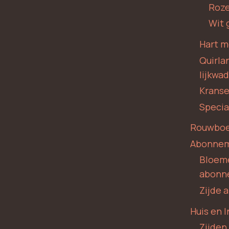
Roze
Wit 
Hart m
Quirla
lijkwa
Krans
Specia
Rouwboe
Abonne
Bloem
abonn
Zijde
Huis en I
Zijden