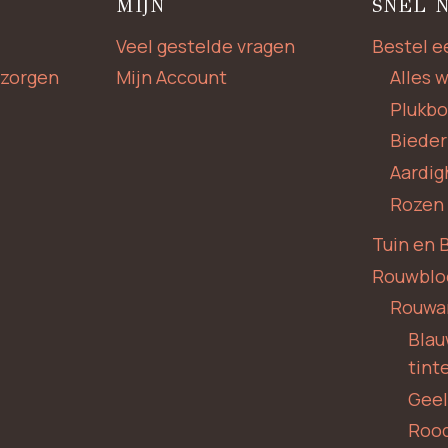
MIJN
SNEL 
Veel gestelde vragen
Bestel e
zorgen
Mijn Account
Alles 
Plukb
Biede
Aardig
Rozen
Tuin en 
Rouwbl
Rouwa
Blauw
tint
Geel
Roo