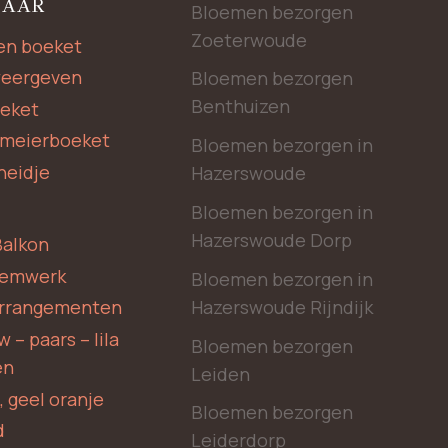
NAAR
Bloemen bezorgen
Zoeterwoude
en boeket
weergeven
Bloemen bezorgen
Benthuizen
oeket
rmeierboeket
Bloemen bezorgen in
heidje
Hazerswoude
Bloemen bezorgen in
Hazerswoude Dorp
Balkon
oemwerk
Bloemen bezorgen in
Hazerswoude Rijndijk
rrangementen
 – paars – lila
Bloemen bezorgen
en
Leiden
, geel oranje
Bloemen bezorgen
d
Leiderdorp