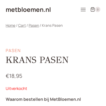
Doorgaan
metbloemen.nl
naar
0
inhoud
Home
/
Cart
/
Pasen
/
Krans Pasen
PASEN
KRANS PASEN
€
18,95
Uitverkocht
Waarom bestellen bij MetBloemen.nl