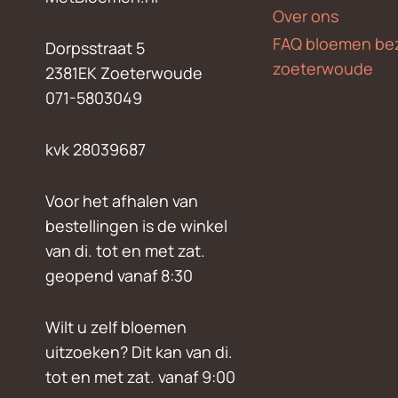
Over ons
FAQ bloemen be
Dorpsstraat 5
zoeterwoude
2381EK Zoeterwoude
071-5803049
kvk 28039687
Voor het afhalen van
bestellingen is de winkel
van di. tot en met zat.
geopend vanaf 8:30
Wilt u zelf bloemen
uitzoeken? Dit kan van di.
tot en met zat. vanaf 9:00