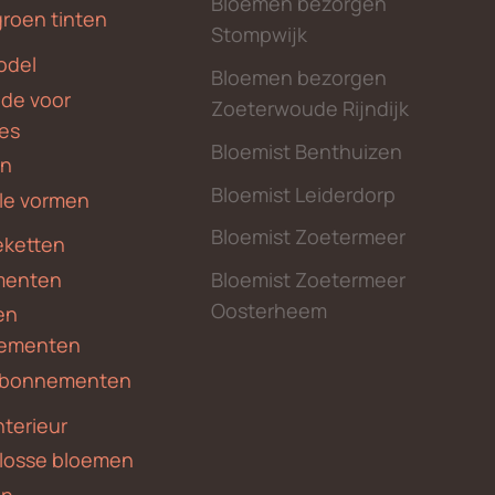
Bloemen bezorgen
groen tinten
Stompwijk
odel
Bloemen bezorgen
nde voor
Zoeterwoude Rijndijk
des
Bloemist Benthuizen
en
Bloemist Leiderdorp
le vormen
Bloemist Zoetermeer
ketten
menten
Bloemist Zoetermeer
Oosterheem
en
ementen
 abonnementen
nterieur
 losse bloemen
en