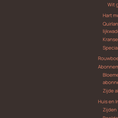
Wit 
Hart m
Quirla
lijkwa
Krans
Specia
Rouwboe
Abonne
Bloem
abonn
Zijde
Huis en I
Zijden
Beeld