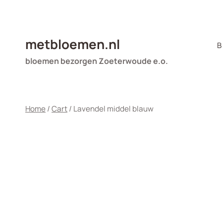
Doorgaan
naar
inhoud
metbloemen.nl
B
bloemen bezorgen Zoeterwoude e.o.
Home
/
Cart
/
Lavendel middel blauw