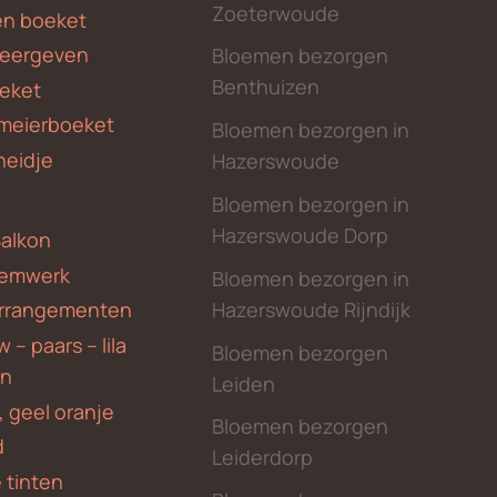
Zoeterwoude
en boeket
weergeven
Bloemen bezorgen
Benthuizen
eket
meierboeket
Bloemen bezorgen in
heidje
Hazerswoude
Bloemen bezorgen in
Hazerswoude Dorp
Balkon
emwerk
Bloemen bezorgen in
Hazerswoude Rijndijk
rrangementen
 – paars – lila
Bloemen bezorgen
en
Leiden
, geel oranje
Bloemen bezorgen
d
Leiderdorp
 tinten