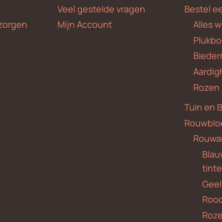
Veel gestelde vragen
Bestel e
zorgen
Mijn Account
Alles 
Plukbo
Bieder
Aardig
Rozen
Tuin en 
Rouwblo
Rouwa
Blauw
tint
Geel
Roo
Roze