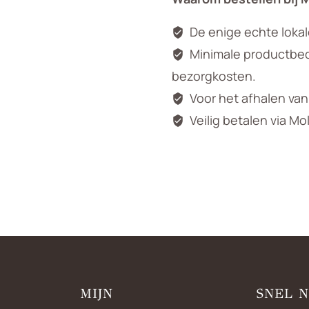
De enige echte loka
Minimale productbedr
bezorgkosten.
Voor het afhalen va
Veilig betalen via Mo
MIJN
SNEL 