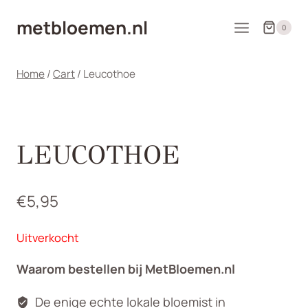
Doorgaan
metbloemen.nl
naar
0
inhoud
Home
/
Cart
/
Leucothoe
LEUCOTHOE
€
5,95
Uitverkocht
Waarom bestellen bij MetBloemen.nl
De enige echte lokale bloemist in