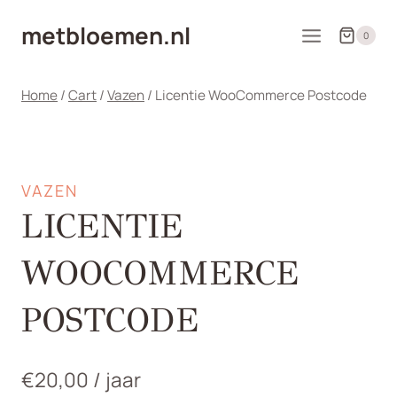
Doorgaan
metbloemen.nl
naar
0
inhoud
Home
/
Cart
/
Vazen
/
Licentie WooCommerce Postcode
VAZEN
LICENTIE
WOOCOMMERCE
POSTCODE
€
20,00
/ jaar