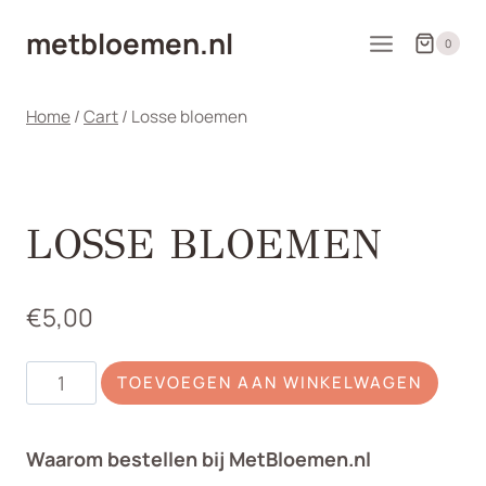
Doorgaan
metbloemen.nl
naar
0
inhoud
Home
/
Cart
/
Losse bloemen
LOSSE BLOEMEN
€
5,00
Losse
TOEVOEGEN AAN WINKELWAGEN
bloemen
aantal
Waarom bestellen bij MetBloemen.nl