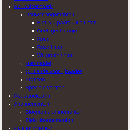
Rouwbloemwerk
Rouwarrangementen
Blauw – paars – lila tinten
Geel, geel oranje
Rood
Roze tinten
Wit groen tinten
Hart model
Quirlande voor lijkwades
Kransen
Speciale vormen
Rouwboeketten
Abonnementen
Bloemen abonnementen
Zijde abonnementen
Huis en Interieur