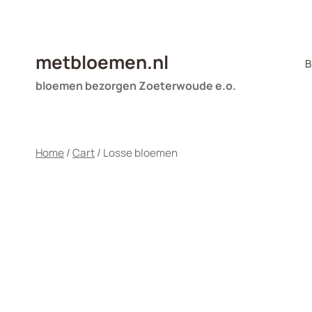
Doorgaan
naar
inhoud
metbloemen.nl
B
bloemen bezorgen Zoeterwoude e.o.
Home
/
Cart
/
Losse bloemen