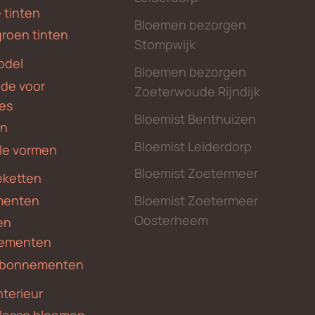
 tinten
Bloemen bezorgen
groen tinten
Stompwijk
odel
Bloemen bezorgen
nde voor
Zoeterwoude Rijndijk
des
Bloemist Benthuizen
en
Bloemist Leiderdorp
le vormen
Bloemist Zoetermeer
ketten
menten
Bloemist Zoetermeer
Oosterheem
en
ementen
 abonnementen
nterieur