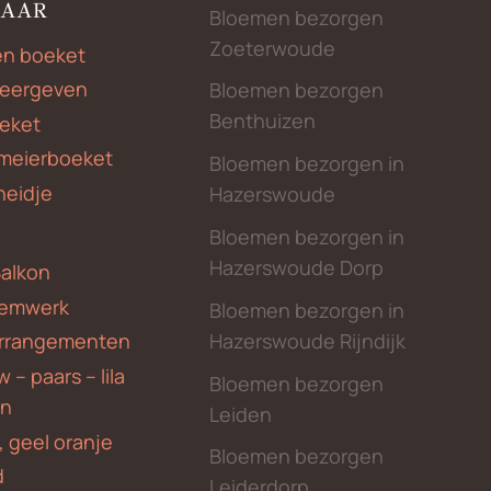
NAAR
Bloemen bezorgen
Zoeterwoude
en boeket
weergeven
Bloemen bezorgen
Benthuizen
eket
meierboeket
Bloemen bezorgen in
heidje
Hazerswoude
Bloemen bezorgen in
Hazerswoude Dorp
Balkon
emwerk
Bloemen bezorgen in
Hazerswoude Rijndijk
rrangementen
 – paars – lila
Bloemen bezorgen
en
Leiden
, geel oranje
Bloemen bezorgen
d
Leiderdorp