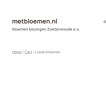
Doorgaan
naar
inhoud
metbloemen.nl
B
bloemen bezorgen Zoeterwoude e.o.
Home
/
Cart
/
Losse bloemen