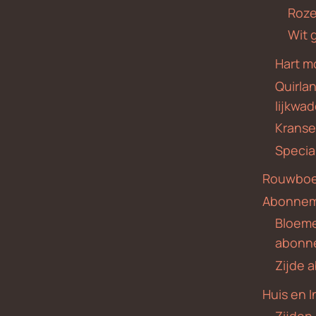
Roze
Wit 
Hart m
Quirla
lijkwa
Krans
Specia
Rouwboe
Abonne
Bloem
abonn
Zijde
Huis en I