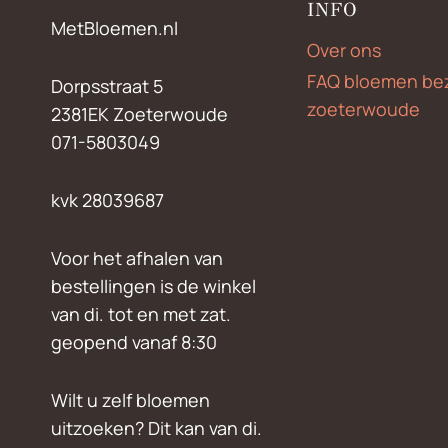
INFO
MetBloemen.nl
Over ons
FAQ bloemen be
Dorpsstraat 5
zoeterwoude
2381EK Zoeterwoude
071-5803049
kvk 28039687
Voor het afhalen van
bestellingen is de winkel
van di. tot en met zat.
geopend vanaf 8:30
Wilt u zelf bloemen
uitzoeken? Dit kan van di.