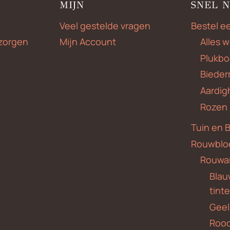
MIJN
SNEL 
Veel gestelde vragen
Bestel e
zorgen
Mijn Account
Alles 
Plukbo
Bieder
Aardig
Rozen
Tuin en 
Rouwblo
Rouwa
Blauw
tint
Geel
Roo