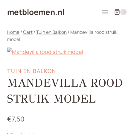
Doorgaan
metbloemen.nl
naar
0
inhoud
Home
/
Cart
/
Tuin en Balkon
/
Mandevilla rood struik
model
TUIN EN BALKON
MANDEVILLA ROOD
STRUIK MODEL
€
7,50