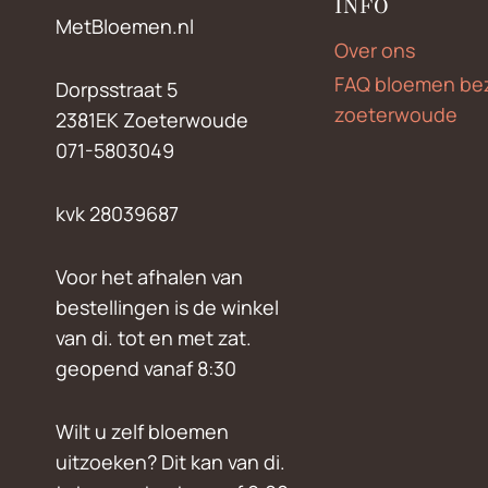
INFO
MetBloemen.nl
Over ons
FAQ bloemen be
Dorpsstraat 5
zoeterwoude
2381EK Zoeterwoude
071-5803049
kvk 28039687
Voor het afhalen van
bestellingen is de winkel
van di. tot en met zat.
geopend vanaf 8:30
Wilt u zelf bloemen
uitzoeken? Dit kan van di.