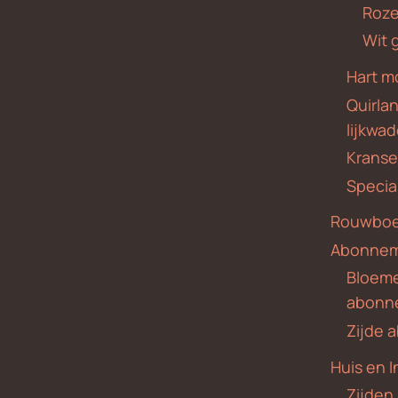
Roze
Wit 
Hart m
Quirla
lijkwa
Krans
Specia
Rouwboe
Abonne
Bloem
abonn
Zijde
Huis en I
Zijden