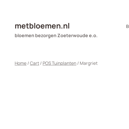
Doorgaan
naar
inhoud
metbloemen.nl
B
bloemen bezorgen Zoeterwoude e.o.
Home
/
Cart
/
POS Tuinplanten
/
Margriet