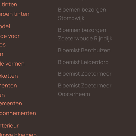
 tinten
Bloemen bezorgen
groen tinten
Stompwijk
odel
Bloemen bezorgen
nde voor
Zoeterwoude Rijndijk
des
Bloemist Benthuizen
en
Bloemist Leiderdorp
le vormen
Bloemist Zoetermeer
ketten
menten
Bloemist Zoetermeer
Oosterheem
en
ementen
 abonnementen
nterieur
 losse bloemen