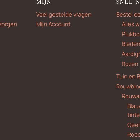
MIJN
SNEL 
Veel gestelde vragen
Bestel e
zorgen
Mijn Account
Alles 
Plukbo
Bieder
Aardig
Rozen
Tuin en 
Rouwblo
Rouwa
Blauw
tint
Geel
Roo