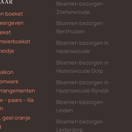
NAAR
Bloemen bezorgen
Zoeterwoude
en boeket
weergeven
Bloemen bezorgen
Benthuizen
eket
meierboeket
Bloemen bezorgen in
heidje
Hazerswoude
Bloemen bezorgen in
Hazerswoude Dorp
Balkon
emwerk
Bloemen bezorgen in
Hazerswoude Rijndijk
rrangementen
 – paars – lila
Bloemen bezorgen
en
Leiden
, geel oranje
Bloemen bezorgen
d
Leiderdorp