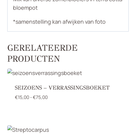
bloempot
*samenstelling kan afwijken van foto
GERELATEERDE
PRODUCTEN
SEIZOENS – VERRASSINGSBOEKET
Prijsklasse:
€
15,00
-
€
75,00
€15,00
tot
€75,00