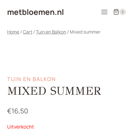
Doorgaan
metbloemen.nl
naar
0
inhoud
Home
/
Cart
/
Tuin en Balkon
/
Mixed summer
TUIN EN BALKON
MIXED SUMMER
€
16,50
Uitverkocht