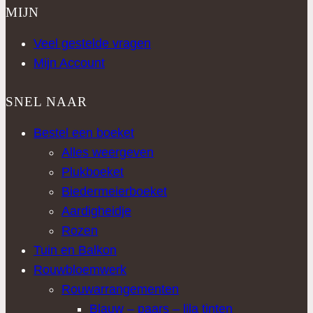
MIJN
Veel gestelde vragen
Mijn Account
SNEL NAAR
Bestel een boeket
Alles weergeven
Plukboeket
Biedermeierboeket
Aardigheidje
Rozen
Tuin en Balkon
Rouwbloemwerk
Rouwarrangementen
Blauw – paars – lila tinten