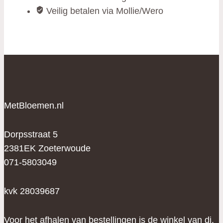
Veilig betalen via Mollie/Wero
MetBloemen.nl
Dorpsstraat 5
2381EK Zoeterwoude
071-5803049
kvk 28039687
Voor het afhalen van bestellingen is de winkel van di.