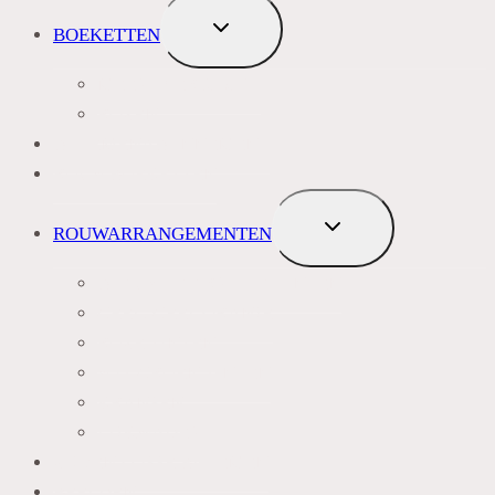
TOGGLE
BOEKETTEN
SUBMENU
MEEST VERKOCHT
ROZEN
BLOEMENABONNEMENT
ROUWBOEKETTEN
TOGGLE
ROUWARRANGEMENTEN
SUBMENU
BLAUW PAARS LILA TINTEN
GEEL, GEEL ORANJE
ROZE TINTEN
WIT GROEN TINTEN
KRANSEN
LIJKWADES
ZIJDEN LOSSE BLOEMEN
BEELDEN