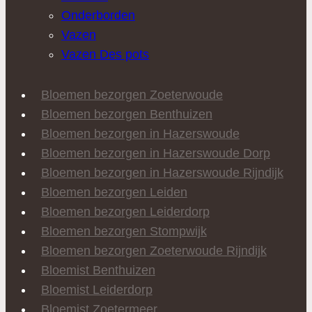
Onderborden
Vazen
Vazen Des pots
Bloemen bezorgen Zoeterwoude
Bloemen bezorgen Benthuizen
Bloemen bezorgen in Hazerswoude
Bloemen bezorgen in Hazerswoude Dorp
Bloemen bezorgen in Hazerswoude Rijndijk
Bloemen bezorgen Leiden
Bloemen bezorgen Leiderdorp
Bloemen bezorgen Stompwijk
Bloemen bezorgen Zoeterwoude Rijndijk
Bloemist Benthuizen
Bloemist Leiderdorp
Bloemist Zoetermeer