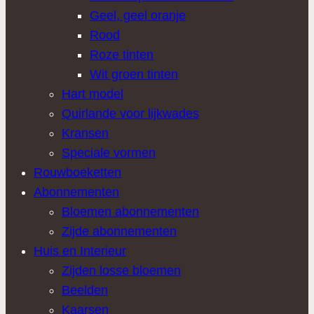
Geel, geel oranje
Rood
Roze tinten
Wit groen tinten
Hart model
Quirlande voor lijkwades
Kransen
Speciale vormen
Rouwboeketten
Abonnementen
Bloemen abonnementen
Zijde abonnementen
Huis en Interieur
Zijden losse bloemen
Beelden
Kaarsen