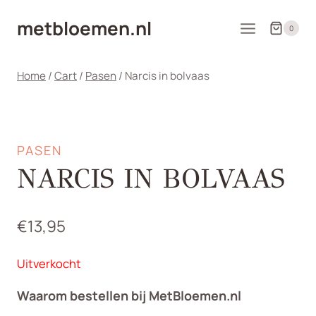
Doorgaan
metbloemen.nl
naar
0
inhoud
Home
/
Cart
/
Pasen
/
Narcis in bolvaas
PASEN
NARCIS IN BOLVAAS
€
13,95
Uitverkocht
Waarom bestellen bij MetBloemen.nl