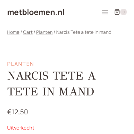
Doorgaan
metbloemen.nl
naar
0
inhoud
Home
/
Cart
/
Planten
/
Narcis Tete a tete in mand
PLANTEN
NARCIS TETE A
TETE IN MAND
€
12,50
Uitverkocht