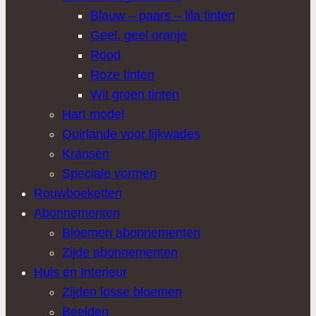
Blauw – paars – lila tinten
Geel, geel oranje
Rood
Roze tinten
Wit groen tinten
Hart model
Quirlande voor lijkwades
Kransen
Speciale vormen
Rouwboeketten
Abonnementen
Bloemen abonnementen
Zijde abonnementen
Huis en Interieur
Zijden losse bloemen
Beelden