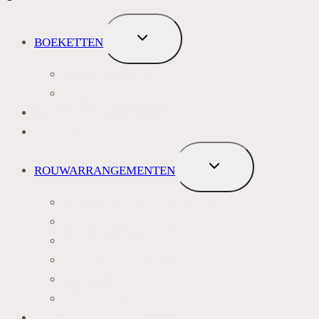
TOGGLE
BOEKETTEN
SUBMENU
MEEST VERKOCHT
ROZEN
BLOEMENABONNEMENT
ROUWBOEKETTEN
TOGGLE
ROUWARRANGEMENTEN
SUBMENU
BLAUW PAARS LILA TINTEN
GEEL, GEEL ORANJE
ROZE TINTEN
WIT GROEN TINTEN
KRANSEN
LIJKWADES
ZIJDEN LOSSE BLOEMEN