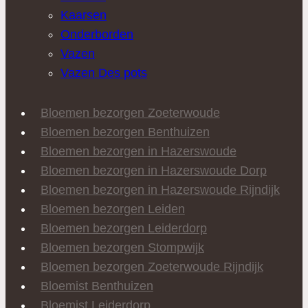
Kaarsen
Onderborden
Vazen
Vazen Des pots
Bloemen bezorgen Zoeterwoude
Bloemen bezorgen Benthuizen
Bloemen bezorgen in Hazerswoude
Bloemen bezorgen in Hazerswoude Dorp
Bloemen bezorgen in Hazerswoude Rijndijk
Bloemen bezorgen Leiden
Bloemen bezorgen Leiderdorp
Bloemen bezorgen Stompwijk
Bloemen bezorgen Zoeterwoude Rijndijk
Bloemist Benthuizen
Bloemist Leiderdorp