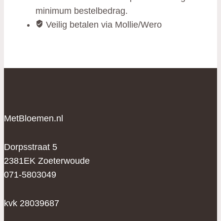
minimum bestelbedrag.
Veilig betalen via Mollie/Wero
MetBloemen.nl
Dorpsstraat 5
2381EK Zoeterwoude
071-5803049
kvk 28039687