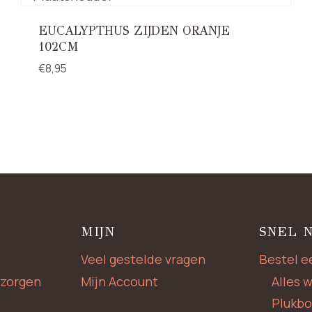
EUCALYPTHUS ZIJDEN ORANJE
102CM
€
8,95
MIJN
SNEL 
Veel gestelde vragen
Bestel e
zorgen
Mijn Account
Alles 
Plukb