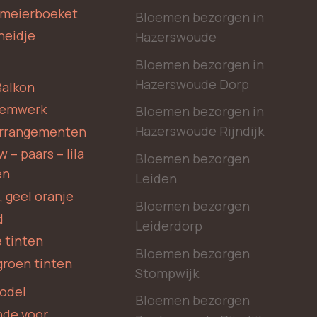
rmeierboeket
Bloemen bezorgen in
heidje
Hazerswoude
Bloemen bezorgen in
Hazerswoude Dorp
Balkon
oemwerk
Bloemen bezorgen in
Hazerswoude Rijndijk
rrangementen
 – paars – lila
Bloemen bezorgen
en
Leiden
, geel oranje
Bloemen bezorgen
d
Leiderdorp
 tinten
Bloemen bezorgen
groen tinten
Stompwijk
odel
Bloemen bezorgen
nde voor