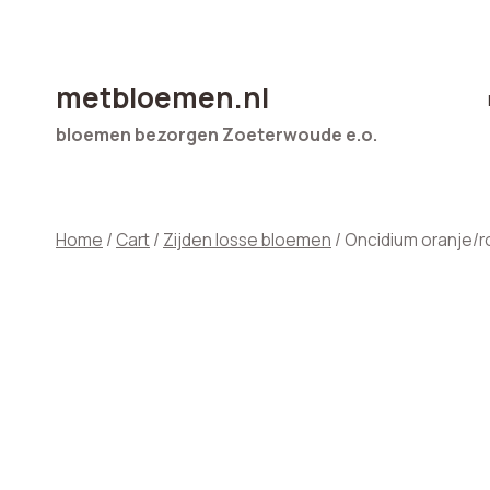
Doorgaan
naar
inhoud
metbloemen.nl
bloemen bezorgen Zoeterwoude e.o.
Home
/
Cart
/
Zijden losse bloemen
/
Oncidium oranje/