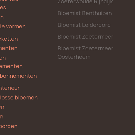
Zoeterwoude Rijndijk
des
Bloemist Benthuizen
en
Bloemist Leiderdorp
le vormen
Bloemist Zoetermeer
ketten
menten
Bloemist Zoetermeer
Oosterheem
en
ementen
 abonnementen
nterieur
 losse bloemen
en
en
borden