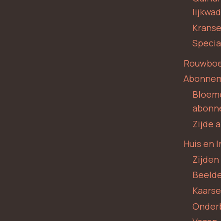
lijkwa
Krans
Specia
Rouwboe
Abonne
Bloem
abonn
Zijde
Huis en I
Zijden
Beeld
Kaars
Onder