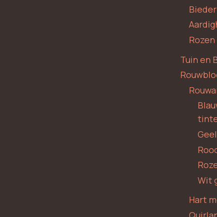
Biede
Aardig
Rozen
Tuin en 
Rouwbl
Rouwa
Blauw
tint
Geel
Roo
Roze
Wit 
Hart m
Quirla