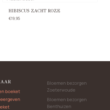
HIBISCUS ZACHT ROZE
€
19,95
NAAR
Bloemen bezorgen
Zoeterwoude
en boeket
weergeven
Bloemen bezorgen
Benthuizen
oeket