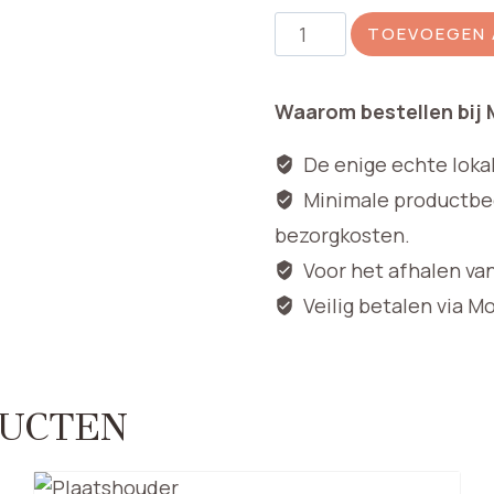
Oncidium
TOEVOEGEN 
oranje/rood
100cm
Waarom bestellen bij
aantal
De enige echte loka
Minimale productbedr
bezorgkosten.
Voor het afhalen va
Veilig betalen via M
UCTEN