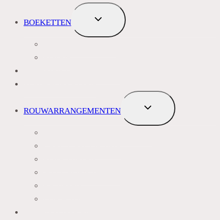
TOGGLE
BOEKETTEN
SUBMENU
MEEST VERKOCHT
ROZEN
BLOEMENABONNEMENT
ROUWBOEKETTEN
TOGGLE
ROUWARRANGEMENTEN
SUBMENU
BLAUW PAARS LILA TINTEN
GEEL, GEEL ORANJE
ROZE TINTEN
WIT GROEN TINTEN
KRANSEN
LIJKWADES
ZIJDEN LOSSE BLOEMEN