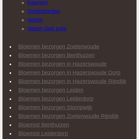
Kaarsen
Onderborden
Vazen
Vazen Des pots
Bloemen bezorgen Zoeterwoude
Bloemen bezorgen Benthuizen
Bloemen bezorgen in Hazerswoude
Bloemen bezorgen in Hazerswoude Dorp
Bloemen bezorgen in Hazerswoude Rijndijk
Bloemen bezorgen Leiden
Bloemen bezorgen Leiderdorp
Bloemen bezorgen Stompwijk
Bloemen bezorgen Zoeterwoude Rijndijk
Bloemist Benthuizen
Bloemist Leiderdorp