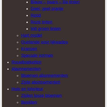
Blauw – paars – lila tinten
Geel, geel oranje
Rood
Roze tinten
Wit groen tinten
Hart model
Quirlande voor lijkwades
Kransen
Speciale vormen
Rouwboeketten
Abonnementen
Bloemen abonnementen
Zijde abonnementen
Huis en Interieur
Zijden losse bloemen
Beelden