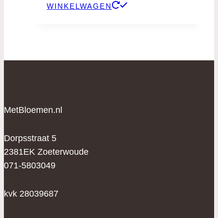
WINKELWAGEN
MetBloemen.nl
Dorpsstraat 5
2381EK Zoeterwoude
071-5803049
kvk 28039687