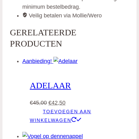
minimum bestelbedrag.
Veilig betalen via Mollie/Wero
GERELATEERDE
PRODUCTEN
Aanbieding!
ADELAAR
Oorspronkelijke
Huidige
€
45,00
€
42,50
prijs
prijs
TOEVOEGEN AAN
was:
is:
WINKELWAGEN
€45,00.
€42,50.