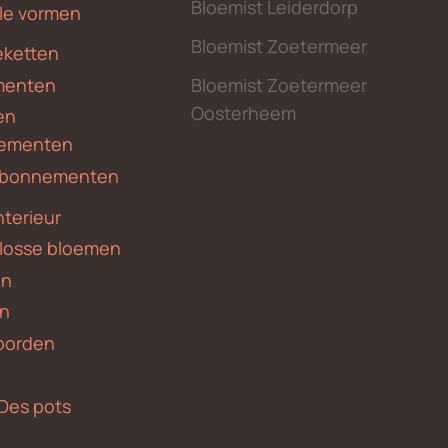
Bloemist Leiderdorp
le vormen
Bloemist Zoetermeer
ketten
menten
Bloemist Zoetermeer
Oosterheem
en
ementen
 abonnementen
nterieur
 losse bloemen
en
en
borden
Des pots