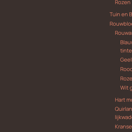
Rozen
Tuin en 
Rouwblo
Rouwa
Blauw
tint
Geel
Roo
Roze
Wit 
Hart m
Quirla
lijkwa
Krans