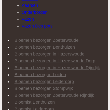
Kaarsen
Onderborden
Vazen
Vazen Des pots
Bloemen bezorgen Zoeterwoude
Bloemen bezorgen Benthuizen
Bloemen bezorgen in Hazerswoude
Bloemen bezorgen in Hazerswoude Dorp
Bloemen bezorgen in Hazerswoude Rijndijk
Bloemen bezorgen Leiden
Bloemen bezorgen Leiderdorp
Bloemen bezorgen Stompwijk
Bloemen bezorgen Zoeterwoude Rijndijk
Bloemist Benthuizen
Bloemist Leiderdorp