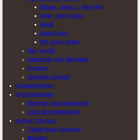
Blauw – paars – lila tinten
Geel, geel oranje
Rood
Roze tinten
Wit groen tinten
Hart model
Quirlande voor lijkwades
Kransen
Speciale vormen
Rouwboeketten
Abonnementen
Bloemen abonnementen
Zijde abonnementen
Huis en Interieur
Zijden losse bloemen
Beelden