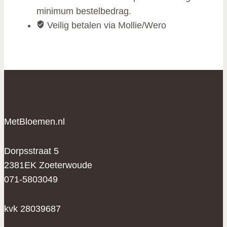
minimum bestelbedrag.
Veilig betalen via Mollie/Wero
MetBloemen.nl
Dorpsstraat 5
2381EK Zoeterwoude
071-5803049
kvk 28039687