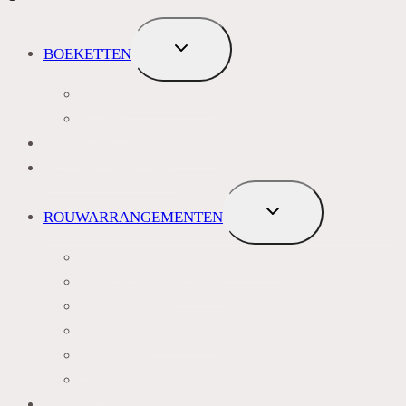
TOGGLE
BOEKETTEN
SUBMENU
MEEST VERKOCHT
ROZEN
BLOEMENABONNEMENT
ROUWBOEKETTEN
TOGGLE
ROUWARRANGEMENTEN
SUBMENU
BLAUW PAARS LILA TINTEN
GEEL, GEEL ORANJE
ROZE TINTEN
WIT GROEN TINTEN
KRANSEN
LIJKWADES
ZIJDEN LOSSE BLOEMEN