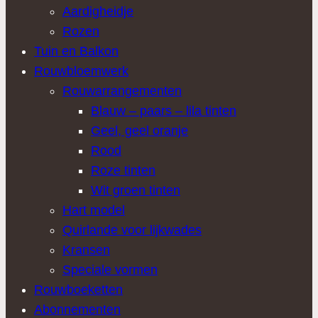
Aardigheidje
Rozen
Tuin en Balkon
Rouwbloemwerk
Rouwarrangementen
Blauw – paars – lila tinten
Geel, geel oranje
Rood
Roze tinten
Wit groen tinten
Hart model
Quirlande voor lijkwades
Kransen
Speciale vormen
Rouwboeketten
Abonnementen