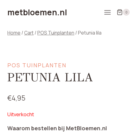
Doorgaan
metbloemen.nl
naar
0
inhoud
Home
/
Cart
/
POS Tuinplanten
/
Petunia lila
POS TUINPLANTEN
PETUNIA LILA
€
4,95
Uitverkocht
Waarom bestellen bij MetBloemen.nl