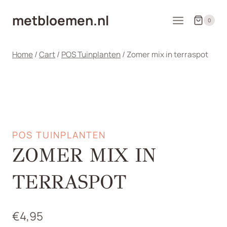
Doorgaan
metbloemen.nl
naar
0
inhoud
Home
/
Cart
/
POS Tuinplanten
/
Zomer mix in terraspot
POS TUINPLANTEN
ZOMER MIX IN
TERRASPOT
€
4,95