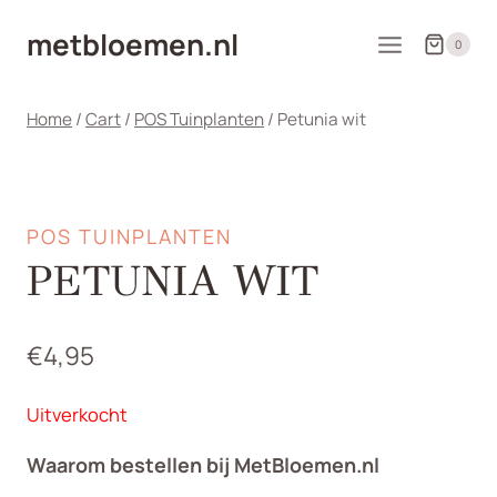
Doorgaan
metbloemen.nl
naar
0
inhoud
Home
/
Cart
/
POS Tuinplanten
/
Petunia wit
POS TUINPLANTEN
PETUNIA WIT
€
4,95
Uitverkocht
Waarom bestellen bij MetBloemen.nl