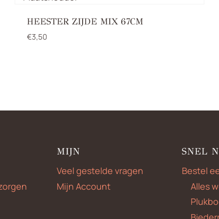
HEESTER ZIJDE MIX 67CM
€
3,50
MIJN
SNEL 
Veel gestelde vragen
Bestel e
zorgen
Mijn Account
Alles 
Plukbo
Bieder