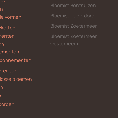
des
Bloemist Benthuizen
en
Bloemist Leiderdorp
le vormen
Bloemist Zoetermeer
ketten
menten
Bloemist Zoetermeer
Oosterheem
en
ementen
 abonnementen
nterieur
 losse bloemen
en
en
borden