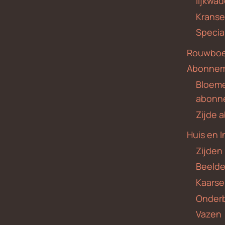
lijkwa
Krans
Specia
Rouwboe
Abonne
Bloem
abonn
Zijde
Huis en I
Zijden
Beeld
Kaars
Onder
Vazen