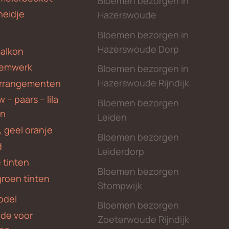
Bloemen bezorgen in
heidje
Hazerswoude
Bloemen bezorgen in
Hazerswoude Dorp
Balkon
emwerk
Bloemen bezorgen in
Hazerswoude Rijndijk
rrangementen
 – paars – lila
Bloemen bezorgen
en
Leiden
, geel oranje
Bloemen bezorgen
d
Leiderdorp
 tinten
Bloemen bezorgen
groen tinten
Stompwijk
odel
Bloemen bezorgen
nde voor
Zoeterwoude Rijndijk