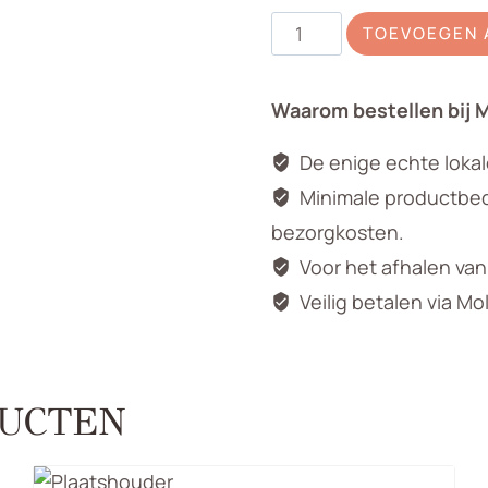
Pioen
TOEVOEGEN 
bordeaux
aantal
Waarom bestellen bij 
De enige echte loka
Minimale productbedr
bezorgkosten.
Voor het afhalen va
Veilig betalen via Mo
UCTEN