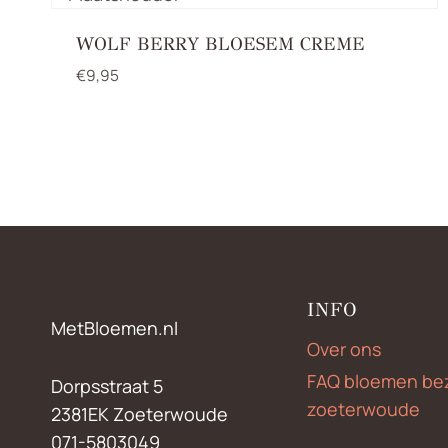
WOLF BERRY BLOESEM CREME
€
9,95
INFO
MetBloemen.nl
Over ons
FAQ bloemen be
Dorpsstraat 5
zoeterwoude
2381EK Zoeterwoude
071-5803049