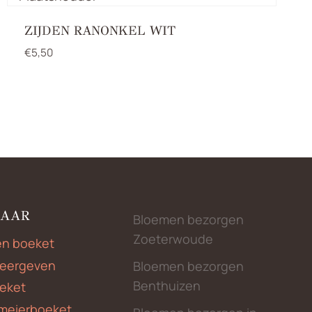
ZIJDEN RANONKEL WIT
€
5,50
NAAR
Bloemen bezorgen
Zoeterwoude
en boeket
weergeven
Bloemen bezorgen
Benthuizen
eket
meierboeket