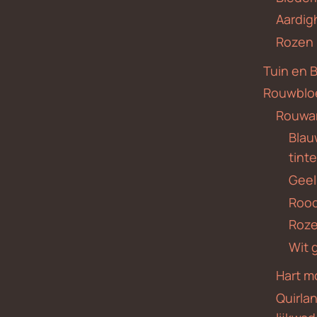
Aardig
Rozen
Tuin en 
Rouwblo
Rouwa
Blauw
tint
Geel
Roo
Roze
Wit 
Hart m
Quirla