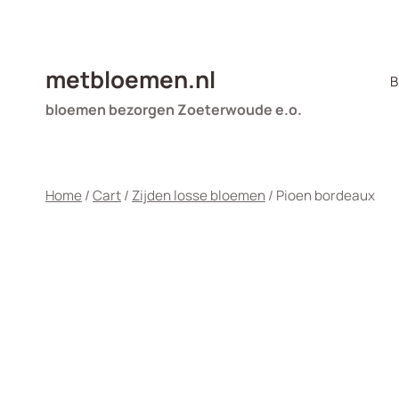
Doorgaan
naar
inhoud
metbloemen.nl
B
bloemen bezorgen Zoeterwoude e.o.
Home
/
Cart
/
Zijden losse bloemen
/
Pioen bordeaux