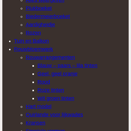
Plukboeket
Biedermeierboeket
Aardigheidje
Rozen
Tuin en Balkon
Rouwbloemwerk
Rouwarrangementen
Blauw – paars – lila tinten
Geel, geel oranje
Rood
Roze tinten
Wit groen tinten
Hart model
Quirlande voor lijkwades
Kransen
Speciale vormen