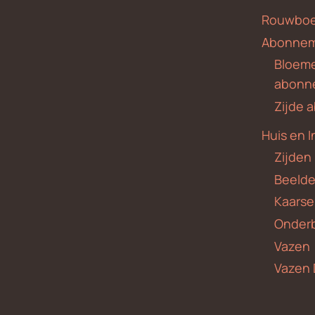
Rouwboe
Abonne
Bloem
abonn
Zijde
Huis en I
Zijden
Beeld
Kaars
Onder
Vazen
Vazen 