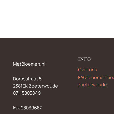
INFO
MetBloemen.nl
Over ons
FAQ bloemen be
Dorpsstraat 5
zoeterwoude
2381EK Zoeterwoude
071-5803049
kvk 28039687