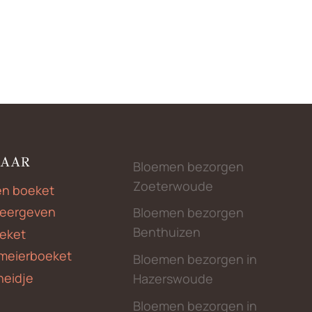
NAAR
Bloemen bezorgen
Zoeterwoude
en boeket
weergeven
Bloemen bezorgen
Benthuizen
eket
meierboeket
Bloemen bezorgen in
heidje
Hazerswoude
Bloemen bezorgen in