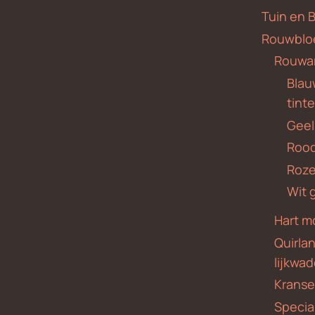
Tuin en 
Rouwblo
Rouwa
Blauw
tint
Geel
Roo
Roze
Wit 
Hart m
Quirla
lijkwa
Krans
Specia