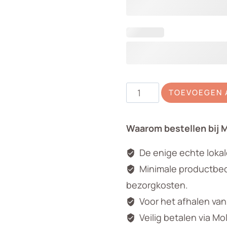
Potgrond
TOEVOEGEN 
40
liter
Waarom bestellen bij 
aantal
De enige echte loka
Minimale productbedr
bezorgkosten.
Voor het afhalen va
Veilig betalen via Mo