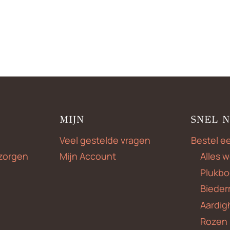
MIJN
SNEL 
Veel gestelde vragen
Bestel e
zorgen
Mijn Account
Alles 
Plukbo
Bieder
Aardig
Rozen