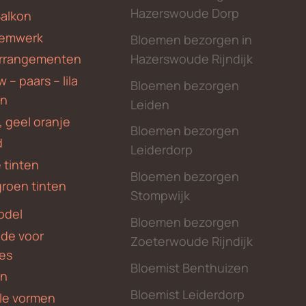
Hazerswoude Dorp
Balkon
emwerk
Bloemen bezorgen in
Hazerswoude Rijndijk
rrangementen
 – paars – lila
Bloemen bezorgen
en
Leiden
, geel oranje
Bloemen bezorgen
d
Leiderdorp
 tinten
Bloemen bezorgen
groen tinten
Stompwijk
odel
Bloemen bezorgen
nde voor
Zoeterwoude Rijndijk
des
Bloemist Benthuizen
en
Bloemist Leiderdorp
le vormen