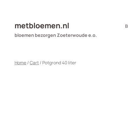
Doorgaan
naar
inhoud
metbloemen.nl
B
bloemen bezorgen Zoeterwoude e.o.
Home
/
Cart
/
Potgrond 40 liter