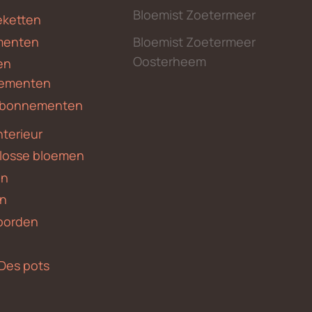
Bloemist Zoetermeer
ketten
menten
Bloemist Zoetermeer
Oosterheem
en
ementen
 abonnementen
nterieur
 losse bloemen
en
en
borden
Des pots