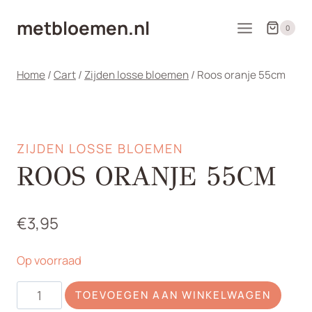
Doorgaan
metbloemen.nl
naar
0
inhoud
Home
/
Cart
/
Zijden losse bloemen
/
Roos oranje 55cm
ZIJDEN LOSSE BLOEMEN
ROOS ORANJE 55CM
€
3,95
Op voorraad
Roos
TOEVOEGEN AAN WINKELWAGEN
oranje