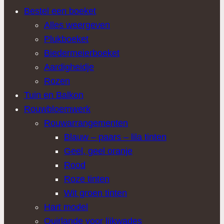
Bestel een boeket
Alles weergeven
Plukboeket
Biedermeierboeket
Aardigheidje
Rozen
Tuin en Balkon
Rouwbloemwerk
Rouwarrangementen
Blauw – paars – lila tinten
Geel, geel oranje
Rood
Roze tinten
Wit groen tinten
Hart model
Quirlande voor lijkwades