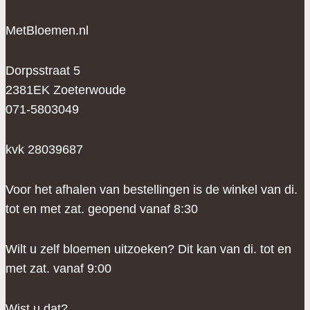
MetBloemen.nl
Dorpsstraat 5
2381EK Zoeterwoude
071-5803049
kvk 28039687
Voor het afhalen van bestellingen is de winkel van di.
tot en met zat. geopend vanaf 8:30
Wilt u zelf bloemen uitzoeken? Dit kan van di. tot en
met zat. vanaf 9:00
Wist u dat?