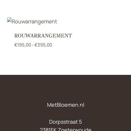
tot
€135,00
ROUWARRANGEMENT
Prijsklasse:
€
195,00
-
€
395,00
€195,00
tot
€395,00
MetBloemen.nl
Dorpsstraat 5
2381EK Zoeterwoude