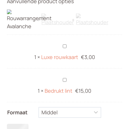
Aanvullende product opties
tot
€150,00
Luxe
rouwkaart
1
×
Luxe rouwkaart
€
3,00
Bedrukt
lint
1
×
Bedrukt lint
€
15,00
Formaat