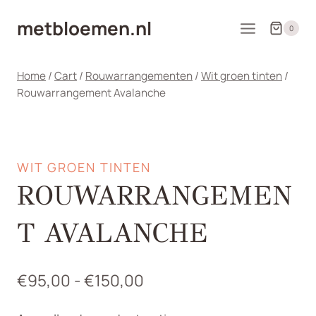
Doorgaan
metbloemen.nl
naar
0
inhoud
Home
/
Cart
/
Rouwarrangementen
/
Wit groen tinten
/
Rouwarrangement Avalanche
WIT GROEN TINTEN
ROUWARRANGEMEN
T AVALANCHE
Prijsklasse:
€
95,00
-
€
150,00
€95,00