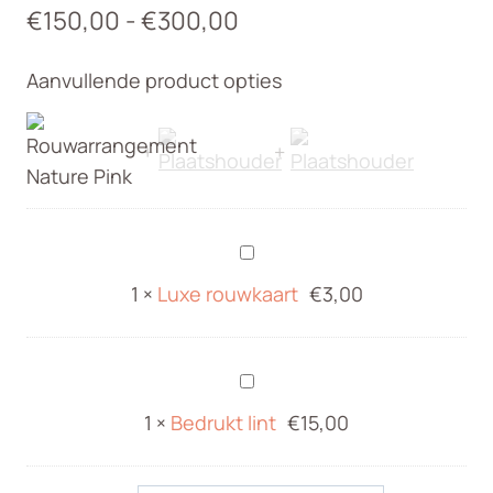
Prijsklasse:
€
150,00
-
€
300,00
€150,00
Aanvullende product opties
tot
€300,00
Luxe
rouwkaart
1
×
Luxe rouwkaart
€
3,00
Bedrukt
lint
1
×
Bedrukt lint
€
15,00