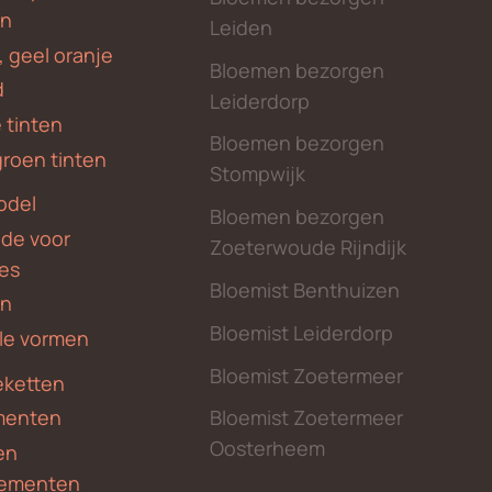
en
Leiden
, geel oranje
Bloemen bezorgen
d
Leiderdorp
 tinten
Bloemen bezorgen
groen tinten
Stompwijk
odel
Bloemen bezorgen
nde voor
Zoeterwoude Rijndijk
des
Bloemist Benthuizen
en
Bloemist Leiderdorp
le vormen
Bloemist Zoetermeer
ketten
menten
Bloemist Zoetermeer
Oosterheem
en
ementen