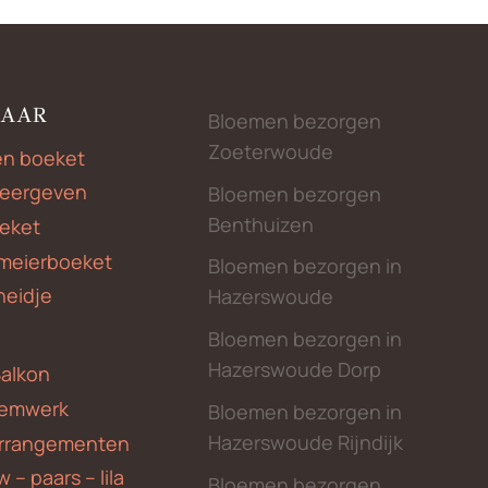
NAAR
Bloemen bezorgen
Zoeterwoude
en boeket
weergeven
Bloemen bezorgen
Benthuizen
eket
meierboeket
Bloemen bezorgen in
heidje
Hazerswoude
Bloemen bezorgen in
Hazerswoude Dorp
Balkon
emwerk
Bloemen bezorgen in
Hazerswoude Rijndijk
rrangementen
 – paars – lila
Bloemen bezorgen