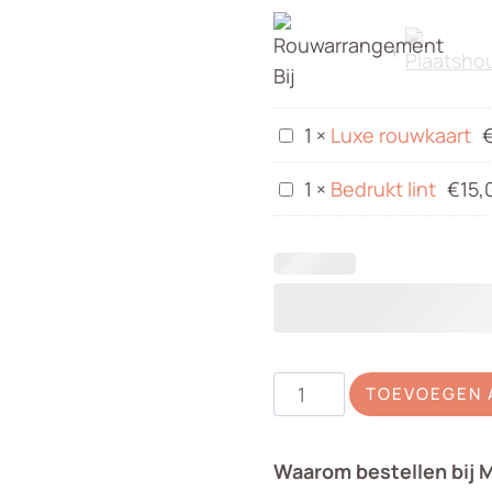
Luxe
1
×
Luxe rouwkaart
rouwkaart
Bedrukt
1
×
Bedrukt lint
€
15,
lint
Rouwarrangement
TOEVOEGEN 
Bij
aantal
Waarom bestellen bij 