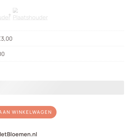
€
3,00
00
AAN WINKELWAGEN
MetBloemen.nl