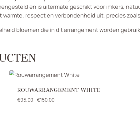
gesteld en is uitermate geschikt voor imkers, natuur
t warmte, respect en verbondenheid uit, precies zoals
eveelheid bloemen die in dit arrangement worden gebrui
UCTEN
ROUWARRANGEMENT WHITE
Prijsklasse:
€
95,00
-
€
150,00
€95,00
tot
€150,00