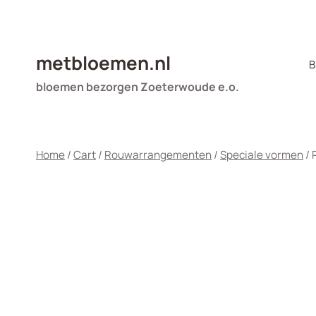
Doorgaan
naar
inhoud
metbloemen.nl
B
bloemen bezorgen Zoeterwoude e.o.
Home
/
Cart
/
Rouwarrangementen
/
Speciale vormen
/