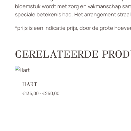
bloemstuk wordt met zorg en vakmanschap samen
speciale betekenis had. Het arrangement straal
*prijs is een indicatie prijs, door de grote ho
GERELATEERDE PROD
HART
Prijsklasse:
€
135,00
-
€
250,00
€135,00
tot
€250,00