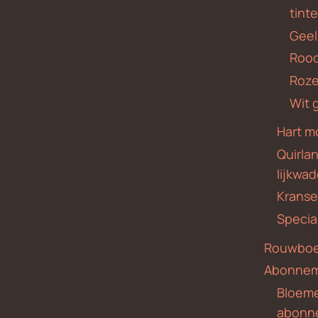
tint
Geel
Roo
Roze
Wit 
Hart m
Quirla
lijkwa
Krans
Specia
Rouwboe
Abonne
Bloem
abonn