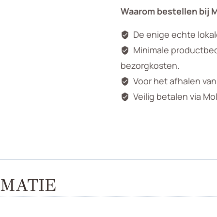
you
Waarom bestellen bij 
aantal
De enige echte loka
Minimale productbedr
bezorgkosten.
Voor het afhalen va
Veilig betalen via Mo
MATIE