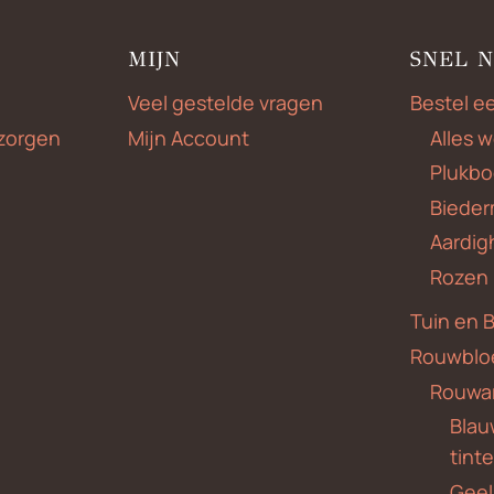
MIJN
SNEL 
Veel gestelde vragen
Bestel e
zorgen
Mijn Account
Alles 
Plukbo
Bieder
Aardig
Rozen
Tuin en 
Rouwblo
Rouwa
Blauw
tint
Geel