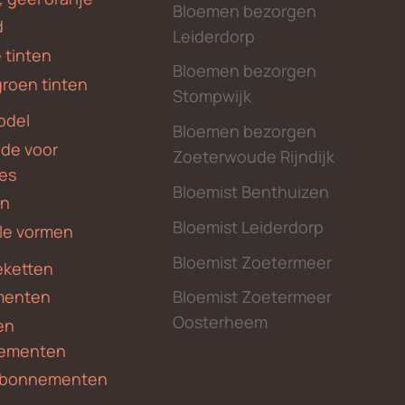
Bloemen bezorgen
d
Leiderdorp
 tinten
Bloemen bezorgen
groen tinten
Stompwijk
odel
Bloemen bezorgen
nde voor
Zoeterwoude Rijndijk
des
Bloemist Benthuizen
en
Bloemist Leiderdorp
le vormen
Bloemist Zoetermeer
ketten
menten
Bloemist Zoetermeer
Oosterheem
en
ementen
 abonnementen