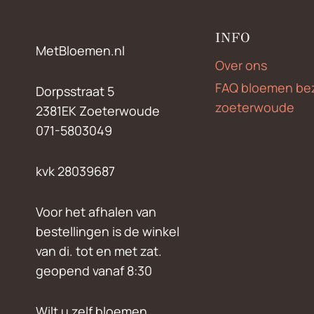
INFO
MetBloemen.nl
Over ons
FAQ bloemen be
Dorpsstraat 5
zoeterwoude
2381EK Zoeterwoude
071-5803049
kvk 28039687
Voor het afhalen van
bestellingen is de winkel
van di. tot en met zat.
geopend vanaf 8:30
Wilt u zelf bloemen