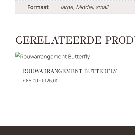
Formaat
large, Middel, small
GERELATEERDE PROD
ROUWARRANGEMENT BUTTERFLY
Prijsklasse:
€
85,00
-
€
125,00
€85,00
tot
€125,00