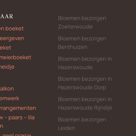
NAAR
Bloemen bezorgen
Zoeterwoude
en boeket
weergeven
Bloemen bezorgen
Benthuizen
eket
meierboeket
Bloemen bezorgen in
heidje
Hazerswoude
Bloemen bezorgen in
Hazerswoude Dorp
Balkon
emwerk
Bloemen bezorgen in
Hazerswoude Rijndijk
rrangementen
 – paars – lila
Bloemen bezorgen
en
Leiden
, geel oranje