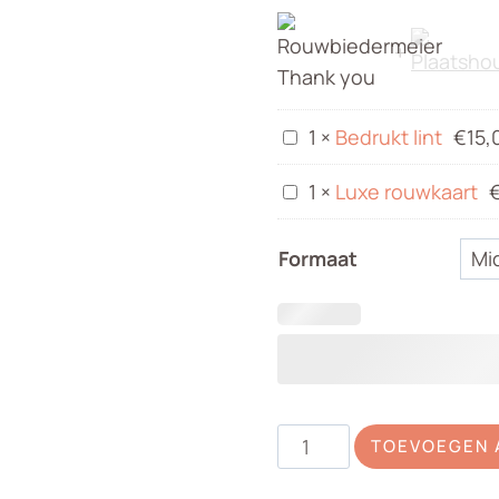
€
Bedrukt
1
×
Bedrukt lint
€
15,
lint
Luxe
1
×
Luxe rouwkaart
rouwkaart
Formaat
Rouwbiedermeier
TOEVOEGEN 
Thank