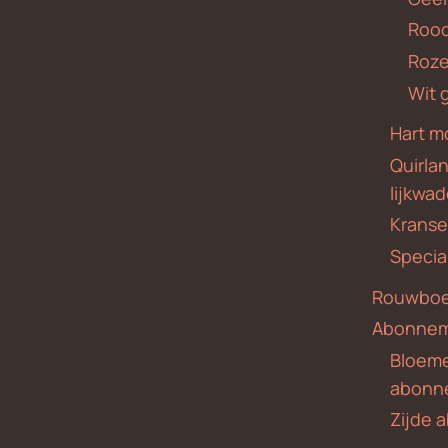
Roo
Roze
Wit 
Hart m
Quirla
lijkwa
Krans
Specia
Rouwboe
Abonne
Bloem
abonn
Zijde