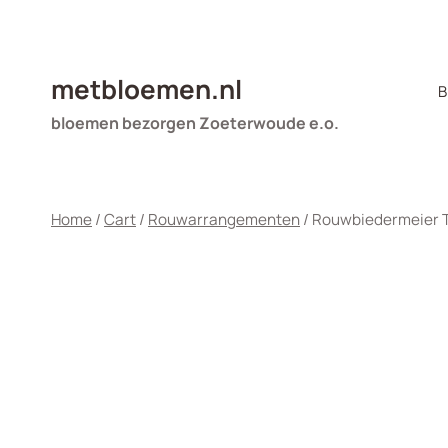
Doorgaan
naar
inhoud
metbloemen.nl
B
bloemen bezorgen Zoeterwoude e.o.
Home
/
Cart
/
Rouwarrangementen
/
Rouwbiedermeier 