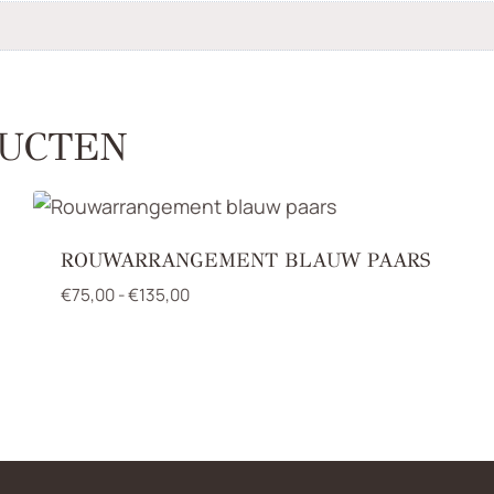
UCTEN
ROUWARRANGEMENT BLAUW PAARS
Prijsklasse:
€
75,00
-
€
135,00
€75,00
tot
€135,00