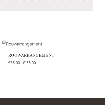
ROUWARRANGEMENT
Prijsklasse:
€
85,00
-
€
135,00
€85,00
tot
€135,00